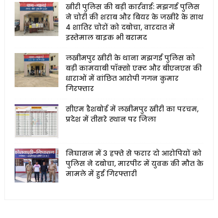
खीरी पुलिस की बड़ी कार्रवाई: मझगई पुलिस
ने चोरी की शराब और बियर के जखीरे के साथ
4 शातिर चोरों को दबोचा, वारदात में
इस्तेमाल बाइक भी बरामद
लखीमपुर खीरी के थाना मझगई पुलिस को
बड़ी कामयाबी पॉक्सो एक्ट और बीएनएस की
धाराओं में वांछित आरोपी गगन कुमार
गिरफ्तार
सीएम डैशबोर्ड में लखीमपुर खीरी का परचम,
प्रदेश में तीसरे स्थान पर जिला
निघासन में 3 हफ्ते से फरार दो आरोपियों को
पुलिस ने दबोचा, मारपीट में युवक की मौत के
मामले में हुई गिरफ्तारी