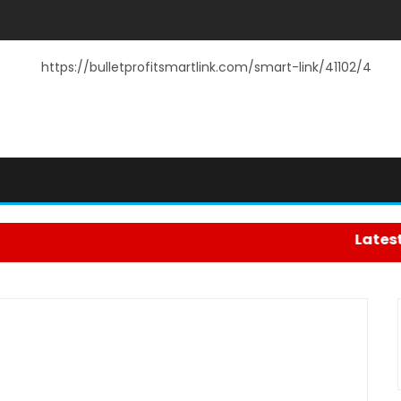
https://bulletprofitsmartlink.com/smart-link/41102/4
Latest News :