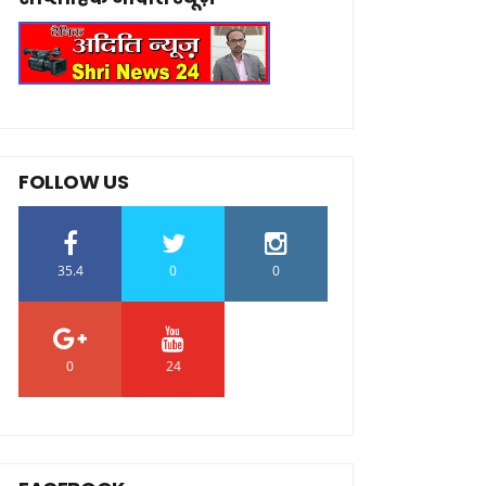
FOLLOW US
35.4
0
0
0
24
0