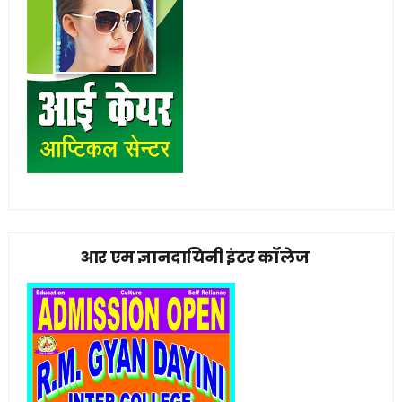
आर एम ज्ञानदायिनी इंटर कॉलेज