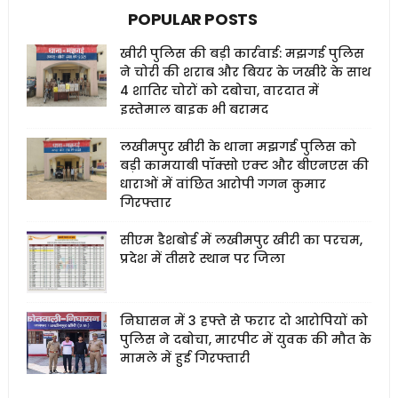
POPULAR POSTS
खीरी पुलिस की बड़ी कार्रवाई: मझगई पुलिस
ने चोरी की शराब और बियर के जखीरे के साथ
4 शातिर चोरों को दबोचा, वारदात में
इस्तेमाल बाइक भी बरामद
लखीमपुर खीरी के थाना मझगई पुलिस को
बड़ी कामयाबी पॉक्सो एक्ट और बीएनएस की
धाराओं में वांछित आरोपी गगन कुमार
गिरफ्तार
सीएम डैशबोर्ड में लखीमपुर खीरी का परचम,
प्रदेश में तीसरे स्थान पर जिला
निघासन में 3 हफ्ते से फरार दो आरोपियों को
पुलिस ने दबोचा, मारपीट में युवक की मौत के
मामले में हुई गिरफ्तारी