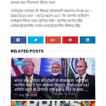
बरामद कर गिरफ्तार किया गया।
अभियुक्त उपरोक्त के विरुद्ध कोतवाली रामनगर में FIR NO –
380/2023 धारा – 8/22 NDPS ACT के अंतर्गत अभियोग
पंजीकृत किया गया। पुलिस टीम– उ0नि0 मनोज सिंह
अधिकारी,कानि0 गगन भण्डारी,कानि0 विजेन्द्र सिंह
RELATED POSTS
राष्ट्रीय
भारत और रसिया की दोस्ती से बौखलाया अमेरिका
जानिए क्या है पूरा मामला विस्तार से श्री न्यूज़ 24/
अदिति न्यूज़ के रिपोर्टर राजकुमार सिंह के साथ.......
July 29, 2025