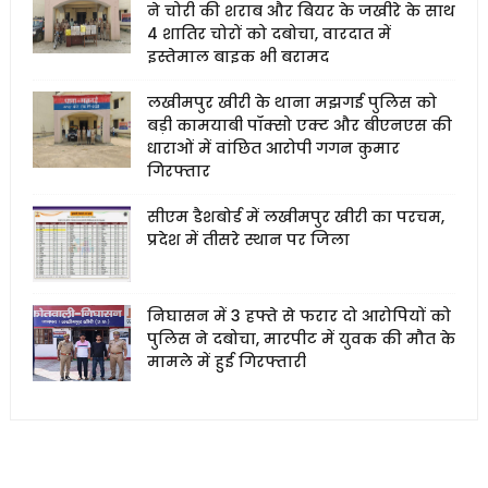
ने चोरी की शराब और बियर के जखीरे के साथ
4 शातिर चोरों को दबोचा, वारदात में
इस्तेमाल बाइक भी बरामद
लखीमपुर खीरी के थाना मझगई पुलिस को
बड़ी कामयाबी पॉक्सो एक्ट और बीएनएस की
धाराओं में वांछित आरोपी गगन कुमार
गिरफ्तार
सीएम डैशबोर्ड में लखीमपुर खीरी का परचम,
प्रदेश में तीसरे स्थान पर जिला
निघासन में 3 हफ्ते से फरार दो आरोपियों को
पुलिस ने दबोचा, मारपीट में युवक की मौत के
मामले में हुई गिरफ्तारी