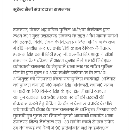
सुरेंन्द्र सैनी संवाददाता रामनगर
रामनगर, पंकज भट्ट वरिष्ठ पुलिस अधीक्षक नैनीताल द्वारा
लक्ष्य नशा मुक्त उत्तराखण्ड संकल्प के तहत् अवैध मादक पदार्थों
की तस्करी, बिक्री, सेवन के विरुद्ध प्रचलित अभियान के क्रम
में डाॅ0 जगदीश चन्द्र एस०पी०सिटी क्राइम ट्रैफिक नैनीताल,
हरबन्स सिंह एसपी सिटी हल्द्वानी, बलजीत सिंह भाकुनी सीओ
रामनगर के पर्यवेक्षण में अरुण कुमार सैनी प्रभारी निरीक्षक
कोतवाली रामनगर के नेतृत्व में थाना स्तर पर गठित पुलिस
टीम के द्वारा कुल 90 अदद् नशीले इन्जेक्शन के साथ 01
अभियुक्त को गिरफ्तार किया गया।पुलिस कार्यवाही-शनिवार
को पुलिस टीम उ0नि0 मनोज सिंह अधिकारी, कानि0 गगन
भण्डारी कानि0 विजेन्द्र सिंह के द्वारा क्षेत्र में शांति व्यवस्था
कानून व्यवस्था एवं अवैध मादक पदार्थों की तस्करी की
रोकथाम करने हेतु चैकिंग के दौरान कैनाल क्वार्टर के पीछे
नये पार्क की दीवार के पास रामनगर से अभियुक्त शेरखान उर्फ
कुक्की पुत्र पुत्तन खां निवासी पुरानी आबकारी बम्बाघेर थाना
रामनगर जिला नैनीताल उम्र -33 वर्ष के कब्जे से एक सफेद
रंग की कपडे की थैली में 90 प्रतिबन्धित नशे के इंजेक्शन