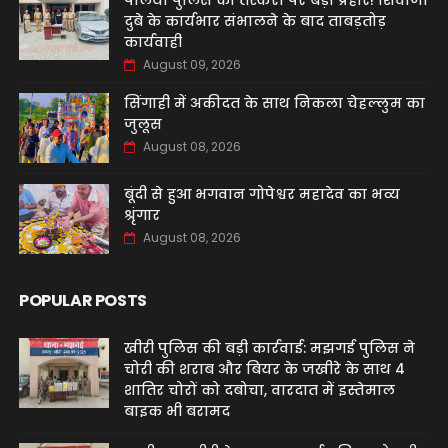
पलिया पुलिस का तस्करों पर बड़ा प्रहार! शिवाजी
दुबे के कार्यभार संभालने के बाद ताबड़तोड़
कार्यवाही
August 09, 2026
सिंगाही में अकीदत के साथ निकला चेहल्लुम का
जुलूस
August 08, 2026
बूंदी से हुआ भगवान गोपेश्वर महादेव का भव्य
श्रृंगार
August 08, 2026
POPULAR POSTS
खीरी पुलिस की बड़ी कार्रवाई: मझगई पुलिस ने
चोरी की शराब और बियर के जखीरे के साथ 4
शातिर चोरों को दबोचा, वारदात में इस्तेमाल
बाइक भी बरामद