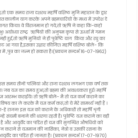
ो एक समय राजा दशरथ महर्षि वशिष्ठ मुनि महाराज के द्वार
्रातःकालीन याग करके अपने ब्रह्मचारियों के मध्य में उपदेश दे
स्वागत किया। वे विराजमान हो गये,तो ऋषि ने कहा कि-कहो
अयोध्या राष्ट्र ऋषियों की अनुपम कृपा से ऊर्ध्वा में गमन
ी हुई,तो ऋषि मुनियों ने ही पुत्रेष्टि याग किया और रघु का
कट आ गया है,इसका उद्धार कीजिए। महर्षि वशिष्ठ बोले- कि
आभा में ,पुत्र का जन्म हो सकता है।(प्रवचन सन्दर्भ 16-07-1962)
 हुआ,उस समय तीनों पत्नियां और राजा दशरथ लगभग एक वर्ष तक
हा। जब यज्ञ का समय हुआ,तो ब्रह्मा की आवश्यकता हुई। महर्षि
ज्ञ आरम्भ कराईये। तो ऋषि बोले- मै तो यज्ञ कर्म कराने का
 का ले करके मै यज्ञ कर्म करूं,तो ये मेरे सामर्थ्य नही हैं ।
ा-हे राजन! इस यज्ञ को कराने के अधिकारी तो महर्षि शृंगी
हें संयमी बनाने की धारणा रहती है। पुत्रेष्टि यज्ञ कराने का वही
ा है और आयुर्वेद का पंडित ही यज्ञ की सुगन्धित औषधियो को
न कराने से यज्ञमान की नासिका, नेत्रो व उसकी रसना के
युर्वेद का पंडित ही जानता है। (प्रवचन सन्दर्भ 17-07-1970)