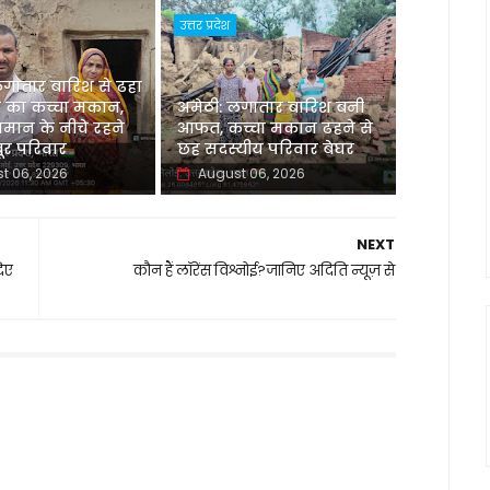
उत्तर प्रदेश
लगातार बारिश से ढहा
 का कच्चा मकान,
अमेठी: लगातार बारिश बनी
मान के नीचे रहने
आफत, कच्चा मकान ढहने से
र परिवार
छह सदस्यीय परिवार बेघर
t 06, 2026
August 06, 2026
NEXT
दिए
कौन हैं लॉरेंस विश्नोई?जानिए अदिति न्यूज़ से