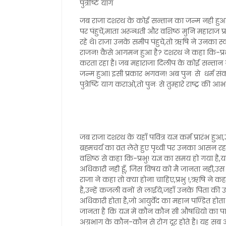
पुत्रेष्टि याग
जब राजा दशरथ के कोई सन्तान का जन्म नही हुआ,त
पर पंहुचें,माता अरून्धती और वशिष्ठ मुनि महाराज प
रहे थे। राजा उनके समीप पंहुचे,तो ऋषि ने उनका 
राजन! कैसे आगमन हुआ है? दशरथ ने कहा कि-प्रभु! 
करता रहा है। जब महाराजा दिलीप के कोई सन्तान नह
जन्म हुआ। इसी प्रकार भगवन! अब पुनः से धर्म सं
पुत्रेष्टि याग कराओ,तो पुनः से तुम्हारे राष्ट्र की 
जब राजा दशरथ के यहाँ पवित्र यज्ञ कर्म प्रारंभ
ब्रह्मचर्य का व्रत लेते हुए पृथ्वी पर उनका आसन र
वशिष्ठ से कहा कि-प्रभु! यज्ञ का समय हो गया है,य
अधिकारी नही हूँ, जिस विषय को मै जानता नही,उस विषय
राजा ने कहा तो क्या होना चाहिए,प्रभु !,ऋषि ने कह
है,उन्हें कजली वनों से लाईये,जहाँ उनके पिता की उन्
अधिकारी होता है,जो आयुर्वेद का महान पण्डित होत
जानता है कि यज्ञ में कौन कौन सी औषधियो का पा
अग्रभाग के कौन-कौन से रोग दूर होते है। यह सब आ