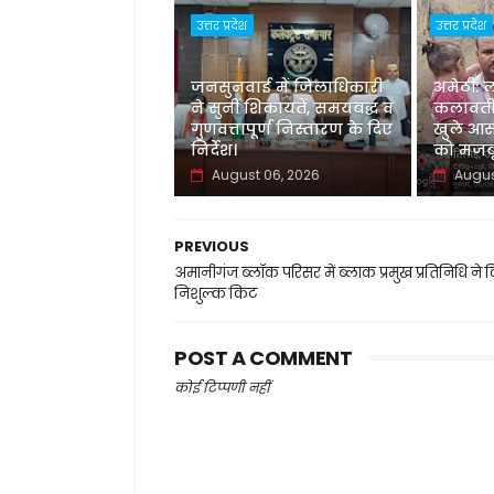
उत्तर प्रदेश
उत्तर प्रदेश
जनसुनवाई में जिलाधिकारी
अमेठी: 
ने सुनीं शिकायतें, समयबद्ध व
कलावती
गुणवत्तापूर्ण निस्तारण के दिए
खुले आस
निर्देश।
को मजबू
August 06, 2026
Augus
PREVIOUS
अमानीगंज ब्लॉक परिसर में ब्लाक प्रमुख प्रतिनिधि ने 
निशुल्क किट
POST A COMMENT
कोई टिप्पणी नहीं