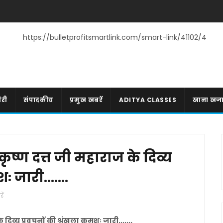
https://bulletprofitsmartlink.com/smart-link/41102/4
री
संपादकीय
प्रमुख खबरें
ADITYA CLASSES
खाना खज
ि कृष्ण दत्त जी महाराज के दिव्य
ः जारी.......
ें
े दिव्य प्रवचनों की श्रृंखला क्रमशः जारी.......