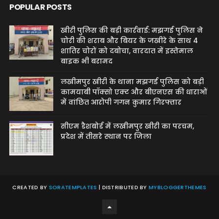
POPULAR POSTS
खीरी पुलिस की बड़ी कार्रवाई: मझगई पुलिस ने
चोरी की शराब और बियर के जखीरे के साथ 4
शातिर चोरों को दबोचा, वारदात में इस्तेमाल
बाइक भी बरामद
लखीमपुर खीरी के थाना मझगई पुलिस को बड़ी
कामयाबी पॉक्सो एक्ट और बीएनएस की धाराओं
में वांछित आरोपी गगन कुमार गिरफ्तार
सीएम डैशबोर्ड में लखीमपुर खीरी का परचम,
प्रदेश में तीसरे स्थान पर जिला
CREATED BY
SORATEMPLATES
| DISTRIBUTED BY
MYBLOGGERTHEMES