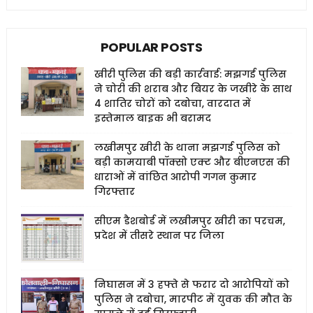
POPULAR POSTS
खीरी पुलिस की बड़ी कार्रवाई: मझगई पुलिस
ने चोरी की शराब और बियर के जखीरे के साथ
4 शातिर चोरों को दबोचा, वारदात में
इस्तेमाल बाइक भी बरामद
लखीमपुर खीरी के थाना मझगई पुलिस को
बड़ी कामयाबी पॉक्सो एक्ट और बीएनएस की
धाराओं में वांछित आरोपी गगन कुमार
गिरफ्तार
सीएम डैशबोर्ड में लखीमपुर खीरी का परचम,
प्रदेश में तीसरे स्थान पर जिला
निघासन में 3 हफ्ते से फरार दो आरोपियों को
पुलिस ने दबोचा, मारपीट में युवक की मौत के