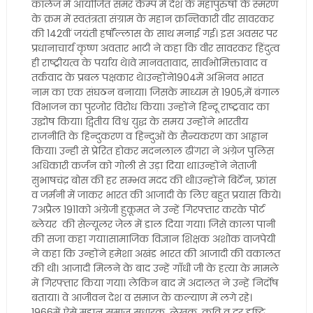
कालेज में आयोजित समर कैम्प में देश के महापुरुषों के स्मरण
के क्रम में स्वतंत्रता संग्राम के महान क्रन्तिकारी वीर सावरकर
की 142वीं जयंती हर्षॉल्लास के साथ मनाई गई। इस अवसर पर
प्रधानाचार्य कृष्ण अवतार भाटी ने कहा कि वीर सावरकर हिंदुत्व
ही राष्ट्रीयत्व के पर्याय थे।वे मानवतावाद, सार्वभोमिक्तावाद व
तर्कवाद के प्रबल पक्षकार थे।उन्होंने1904में अभिनव भारत
नाम का एक संघठन बनाया। जिसके माध्यम से 1905,में बंगाल
विभाजन का पुरजोर विरोध किया। उन्होंने हिन्दू राष्ट्रवाद का
उद्घोष किया। द्वितीय विश्व युद्ध के समय उन्होंने भारतीय
राजनीति के हिन्दुकरण व हिन्दुओं के सैन्यकरण का आह्वान
किया। उन्ही से प्रेरित होकर मदनलाल ढींगरा ने अंग्रेज पुलिस
अधिकारी कर्जन को गोली से उड़ा दिया था।उन्होंने नेताजी
सुभाषचंद्र बोस की हर सम्भव मदद की थी।उन्होंने बिर्टेन, फ़्रांस
व जर्मनी में जाकर भारत की आजादी के लिए बहुत प्रयास किये।
7अप्रैल 1911को अंग्रेजी हुकूमत ने उन्हें गिरफ्तार करके पोर्ट
ब्लेयर की सेल्यूलर जेल में डाल दिया गया। जिसे काला पानी
की सजा कहा गया।सामाजिक विज्ञान शिक्षक अशोक वाजपेयी
ने कहा कि उन्होंने हमेशा अखंड भारत की आजादी की वकालत
की थी। आजादी मिलने के बाद उन्हें गाँधी जी के हत्या के मामले
में गिरफ्तार किया गया। लेकिन बाद में अदालत ने उन्हें निर्दोष
बताया। वे आजीवन देश व समाज के कल्याण में लगे रहे।
1966में ऐसे महान समाज सुधारक, लेखक, कवि व दूर दृष्टि