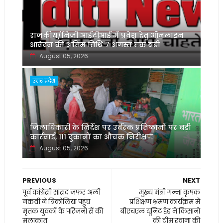
राजकीय/निजी आईटीआई में प्रवेश हेतु ऑनलाइन
आवेदन की अंतिम तिथि 7 अगस्त तक बढ़ी
August 05, 2026
उत्तर प्रदेश
जिलाधिकारी के निर्देश पर उर्वरक प्रतिष्ठानों पर बड़ी
कार्रवाई, 111 दुकानों का औचक निरीक्षण
August 05, 2026
PREVIOUS
NEXT
पूर्व कांग्रेसी सांसद जफर अली
मुख्य मंत्री गन्ना कृषक
नकवी ने त्रिकोलिया पहुंच
प्रशिक्षण भ्रमण कार्यक्रम में
मृतक युवकों के परिजनों सें की
बीएचएल यूनिट हेड ने किसानो
मुलाक़ात
की टीम रवाना की