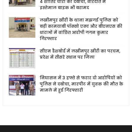
4 शातिर चोरों को दबोचा, वारदात में
इस्तेमाल बाइक भी बरामद
लखीमपुर खीरी के थाना मझगई पुलिस को
बड़ी कामयाबी पॉक्सो एक्ट और बीएनएस की
धाराओं में वांछित आरोपी गगन कुमार
गिरफ्तार
सीएम डैशबोर्ड में लखीमपुर खीरी का परचम,
प्रदेश में तीसरे स्थान पर जिला
निघासन में 3 हफ्ते से फरार दो आरोपियों को
पुलिस ने दबोचा, मारपीट में युवक की मौत के
मामले में हुई गिरफ्तारी