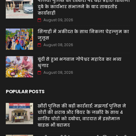
पलिया पुलिस का तस्करों पर बड़ा प्रहार! शिवाजी
दुबे के कार्यभार संभालने के बाद ताबड़तोड़
कार्यवाही
August 09, 2026
सिंगाही में अकीदत के साथ निकला चेहल्लुम का
जुलूस
August 08, 2026
बूंदी से हुआ भगवान गोपेश्वर महादेव का भव्य
श्रृंगार
August 08, 2026
POPULAR POSTS
खीरी पुलिस की बड़ी कार्रवाई: मझगई पुलिस ने
चोरी की शराब और बियर के जखीरे के साथ 4
शातिर चोरों को दबोचा, वारदात में इस्तेमाल
बाइक भी बरामद