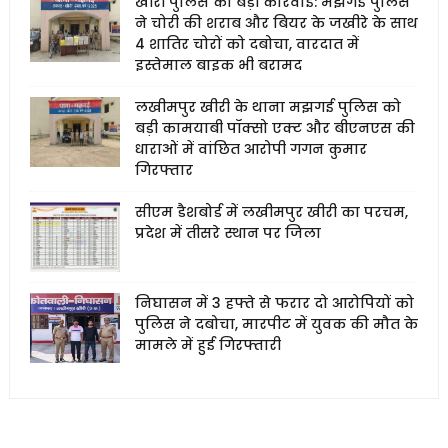
खीरी पुलिस की बड़ी कार्रवाई: मझगई पुलिस
ने चोरी की शराब और बियर के जखीरे के साथ
4 शातिर चोरों को दबोचा, वारदात में
इस्तेमाल बाइक भी बरामद
लखीमपुर खीरी के थाना मझगई पुलिस को
बड़ी कामयाबी पॉक्सो एक्ट और बीएनएस की
धाराओं में वांछित आरोपी गगन कुमार
गिरफ्तार
सीएम डैशबोर्ड में लखीमपुर खीरी का परचम,
प्रदेश में तीसरे स्थान पर जिला
निघासन में 3 हफ्ते से फरार दो आरोपियों को
पुलिस ने दबोचा, मारपीट में युवक की मौत के
मामले में हुई गिरफ्तारी