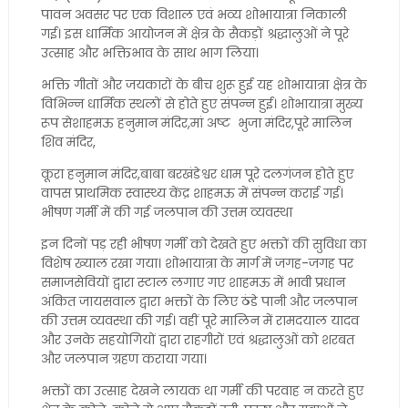
पावन अवसर पर एक विशाल एवं भव्य शोभायात्रा निकाली
गई। इस धार्मिक आयोजन में क्षेत्र के सैकड़ों श्रद्धालुओं ने पूरे
उत्साह और भक्तिभाव के साथ भाग लिया।
भक्ति गीतों और जयकारों के बीच शुरू हुई यह शोभायात्रा क्षेत्र के
विभिन्न धार्मिक स्थलों से होते हुए संपन्न हुई। शोभायात्रा मुख्य
रूप सेशाहमऊ हनुमान मंदिर,मां अष्ट भुजा मंदिर,पूरे मालिन
शिव मंदिर,
कूरा हनुमान मंदिर,बाबा बरखंडेश्वर धाम पूरे दलगंजन होते हुए
वापस प्राथमिक स्वास्थ्य केंद्र शाहमऊ में संपन्न कराई गई।
भीषण गर्मी में की गई जलपान की उत्तम व्यवस्था
इन दिनों पड़ रही भीषण गर्मी को देखते हुए भक्तों की सुविधा का
विशेष ख्याल रखा गया। शोभायात्रा के मार्ग में जगह-जगह पर
समाजसेवियों द्वारा स्टाल लगाए गए शाहमऊ में भावी प्रधान
अंकित जायसवाल द्वारा भक्तों के लिए ठंडे पानी और जलपान
की उत्तम व्यवस्था की गई। वहीं पूरे मालिन में रामदयाल यादव
और उनके सहयोगियों द्वारा राहगीरों एवं श्रद्धालुओं को शरबत
और जलपान ग्रहण कराया गया।
भक्तों का उत्साह देखने लायक था गर्मी की परवाह न करते हुए