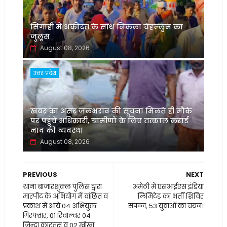
सिंगाही में अकीदत के साथ निकला चेहल्लुम का
जुलूस
August 08, 2026
उत्तर प्रदेश
खबर का असर जलभराव की सूचना मिलते ही मौके
पर पहुंचे अधिकारी, ग्रामीणों के लिए तत्काल कराई
नाव की व्यवस्था
August 08, 2026
PREVIOUS
NEXT
थाना बाजारशुक्ल पुलिस द्वारा
अमेठी में एसआईएस इंडिया
मारपीट के अभियोग में वांछित व
लिमिटेड का भर्ती शिविर
प्रकाश में आये 04 अभियुक्त
संपन्न, 53 युवाओं का चयन।
गिरफ्तार, 01 रिवाल्वर 04
जिन्दा कारतूस व 02 खोखा