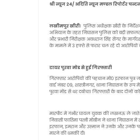
श्री न्यूज 24/ अदिति न्यूज मण्डल रिपोर्टर 
लखीमपुर खीरी
। पुलिस अधीक्षक खीरी के निर्दे
अभियान के तहत निघासन पुलिस को बड़ी सफलता हाथ
और प्रभारी निरीक्षक अवधराज सिंह सेंगर के मार्ग
के मामले में 3 हफ्ते से फरार चल रहे दो आरोपियो
टायर पुरवा मोड से हुई गिरफ्तारी
गिरफ्तार आरोपियों की पहचान मो0 इरफान पुत्र ज
वार्ड नंबर 09, शास्त्रीनगर, थाना निघासन के रूप 
पुरवा मोड से धर दबोचा। गिरफ्तारी के बाद दोनों को 
मारपीट में गंभीर घायल युवक की लखनऊ ले जाते 
निवासी फातिमा पत्नी मोबीन ने थाना निघासन में 
इरफान, इमरान और उस्मान ने उनके और उनके प
मारने की धमकी दी।