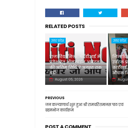
RELATED POSTS
उत्तर प्रदेश
उत्तर प्रदेश
राजकीय/निजी आईटीआई में
जिलाधिका
प्रवेश हेतु ऑनलाइन आवेदन
उर्वरक प्
की अंतिम तिथि 7 अगस्त तक
कार्रवाई,
बढ़ी
औचक नि
August 05, 2026
Augus
PREVIOUS
जन कल्याणार्थ शुरू हुआ श्री रामचरितमानस पाठ एवं
ब्रह्मभोज कार्यक्रम
POST A COMMENT