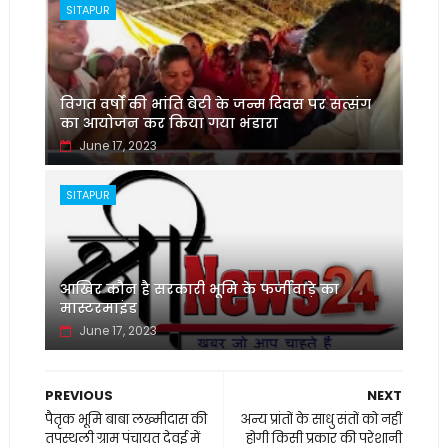
SITAPUR
विगत वर्षों की भांति बेटी के जन्म दिवस पर सत्संग
का आयोजन कर किया गया भंडारा
June 17, 2023
SITAPUR
आखिर कौन है सरकारी भूमि के फर्जीवाड़े का
मास्टरमाइंड
June 17, 2023
PREVIOUS
NEXT
पैतृक भूमि बाबा लख्मीदास की
अन्य प्रांतों के साधु संतों को नहीं
तपस्थली ग्राम पंचायत देवई में
होगी किसी प्रकार की परेशानी