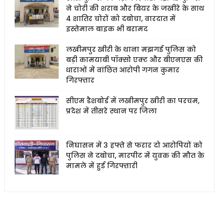
ने चोरी की शराब और बियर के जखीरे के साथ
4 शातिर चोरों को दबोचा, वारदात में
इस्तेमाल बाइक भी बरामद
लखीमपुर खीरी के थाना मझगई पुलिस को
बड़ी कामयाबी पॉक्सो एक्ट और बीएनएस की
धाराओं में वांछित आरोपी गगन कुमार
गिरफ्तार
सीएम डैशबोर्ड में लखीमपुर खीरी का परचम,
प्रदेश में तीसरे स्थान पर जिला
निघासन में 3 हफ्ते से फरार दो आरोपियों को
पुलिस ने दबोचा, मारपीट में युवक की मौत के
मामले में हुई गिरफ्तारी