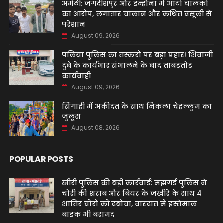
अमेठी: जगदीशपुर और इन्हौना में ऑटो चालकों
का आरोप, लगातार चालान और कथित वसूली से
परेशान
August 09, 2026
पलिया पुलिस का तस्करों पर बड़ा प्रहार! शिवाजी
दुबे के कार्यभार संभालने के बाद ताबड़तोड़
कार्यवाही
August 09, 2026
सिंगाही में अकीदत के साथ निकला चेहल्लुम का
जुलूस
August 08, 2026
POPULAR POSTS
खीरी पुलिस की बड़ी कार्रवाई: मझगई पुलिस ने
चोरी की शराब और बियर के जखीरे के साथ 4
शातिर चोरों को दबोचा, वारदात में इस्तेमाल
बाइक भी बरामद