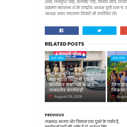
शर्मा, लवकुश सिंह, बलवीर गौड़, विनोद मौर्य, रा
ब्राह्मण महासभा रा.के राष्ट्रीय अध्यक्ष यूपी रत्न पं. राज
अध्यक्ष अवध नारायण तिवारी भी उपस्थित रहे।
RELATED POSTS
उत्तर प्रदेश
उत्तर प्रदेश
पलिया पुलिस का तस्करों पर
बड़ा प्रहार! शिवाजी दुबे के
कार्यभार संभालने के बाद
सिंगाही
ताबड़तोड़ कार्यवाही
निकला च
August 09, 2026
Augus
PREVIOUS
लखनऊ भाजपा और विकास एक दूसरे के पर्याय है,