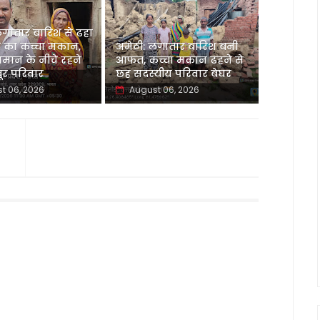
लगातार बारिश से ढहा
 का कच्चा मकान,
अमेठी: लगातार बारिश बनी
मान के नीचे रहने
आफत, कच्चा मकान ढहने से
र परिवार
छह सदस्यीय परिवार बेघर
t 06, 2026
August 06, 2026