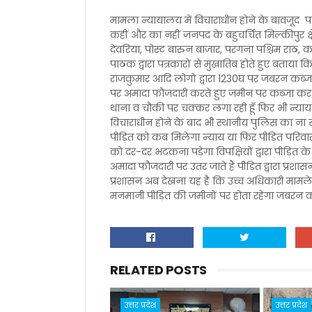
मामला न्यायालय में विचाराधीन होने के बावजूद प
कहीं और का नहीं जनपद के बहुचर्चित मिल्कीपुर क्षेत
देवरिया, पोस्ट बारुन बाजार, परगना पश्चिम राठ, का 
पाठक द्वारा पत्रकारों से मुखातिब होते हुए बताया 
राजकुमार आदि लोगों द्वारा 1230घ पर जबरन कब्ज
पर अमादा फौजदारी करते हुए जमीन पर कब्जा कर ल
थाना व चौकी पर चक्कर लगा रही हूँ फिर भी न्याय 
विचाराधीन होने के बाद भी स्थानीय पुलिस का ना
पीड़ित को कब मिलेगा न्याय या फिर पीड़ित परिवा
को दर-दर भटकना पड़ेगा विपक्षियों द्वारा पीड़ित
अमादा फौजदारी पर उतर जाते हैं पीड़ित द्वारा प्रश
प्रशासन अब देखना यह है कि उच्च अधिकारी मामले म
मनमानी पीड़ित की जमीनों पर होता रहेगा जबरन 
RELATED POSTS
उत्तर प्रदेश
उत्तर प्रदेश