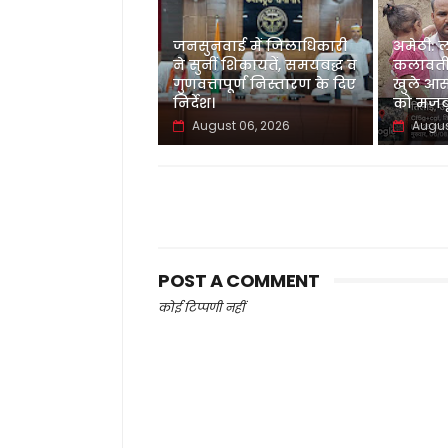
जनसुनवाई में जिलाधिकारी
अमेठी: 
ने सुनीं शिकायतें, समयबद्ध व
कलावती
गुणवत्तापूर्ण निस्तारण के दिए
खुले आस
निर्देश।
को मजबू
August 06, 2026
Augus
POST A COMMENT
कोई टिप्पणी नहीं