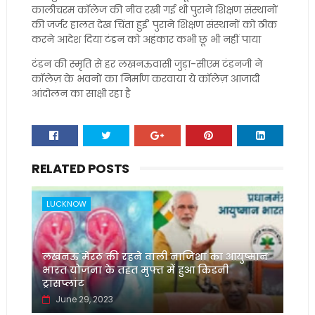
कालीचरम कॉलेज की नींव रखी गई थी पुराने शिक्षण संस्थानों
की जर्जर हालत देख चिंता हुई' पुराने शिक्षण संस्थानों को ठीक
करने आदेश दिया टंडन को अहंकार कभी छू भी नहीं पाया
टंडन की स्मृति से हर लखनऊवासी जुड़ा-सीएम टंडनजी ने
कॉलेज़ के भवनों का निर्माण करवाया ये कॉलेज़ आजादी
आंदोलन का साक्षी रहा है
RELATED POSTS
LUCKNOW
लखनऊ मेरठ की रहने वाली नाजिशा का आयुष्मान
भारत योजना के तहत मुफ्त में हुआ किडनी
ट्रांसप्लांट
June 29, 2023