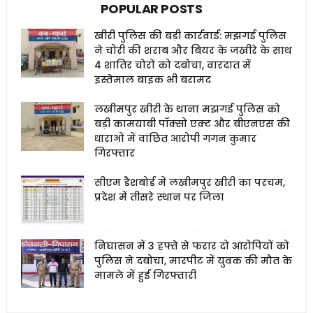
POPULAR POSTS
खीरी पुलिस की बड़ी कार्रवाई: मझगई पुलिस
ने चोरी की शराब और बियर के जखीरे के साथ
4 शातिर चोरों को दबोचा, वारदात में
इस्तेमाल बाइक भी बरामद
लखीमपुर खीरी के थाना मझगई पुलिस को
बड़ी कामयाबी पॉक्सो एक्ट और बीएनएस की
धाराओं में वांछित आरोपी गगन कुमार
गिरफ्तार
सीएम डैशबोर्ड में लखीमपुर खीरी का परचम,
प्रदेश में तीसरे स्थान पर जिला
निघासन में 3 हफ्ते से फरार दो आरोपियों को
पुलिस ने दबोचा, मारपीट में युवक की मौत के
मामले में हुई गिरफ्तारी