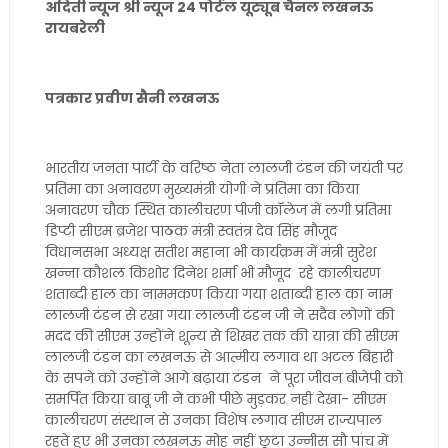
अदिती न्यूज श्री न्यूज 24 पोर्टल यूट्यूब चैनल लखनऊ
रायबरेली
पत्रकार प्रवीण सैनी लखनऊ
भारतीय जनता पार्टी के वरिष्ठ नेता लालजी टंडन की जयंती पर
प्रतिमा का अनावरण मुख्यमंत्री योगी ने प्रतिमा का किया
अनावरण चौक स्थित कालीचरण पीजी कॉलेज में लगी प्रतिमा
डिप्टी सीएम ब्रजेश पाठक मंत्री स्वतंत्र देव सिंह मौजूद
विधानसभा अध्यक्ष सतीश महाना भी कार्यक्रम में मंत्री सुरेश
खन्ना कौशल किशोर दिनेश शर्मा भी मौजूद रहे कालीचरण
शताब्दी हाल का नाममकण किया गया शताब्दी हाल का नाम
लालजी टंडन से रखा गया लालजी टंडन जी ने सदैव लोगों की
मदद की सीएम उन्होंने शून्य से शिखर तक की यात्रा की सीएम
लालजी टंडन का लखनऊ से आत्मीय लगाव था अटल बिहारी
के सपने को उन्होंने आगे बढ़ाया टंडन ने पूरा जीवन बीजेपी को
समर्पित किया बाबू जी ने कभी पीछे मुड़कर नहीं देखा- सीएम
कालीचरण संस्थान से उनका विशेष लगाव सीएम राज्यपाल
रहते हुए भी उनका लखनऊ मोह नहीं छूटा उन्नीस सौ पांच में