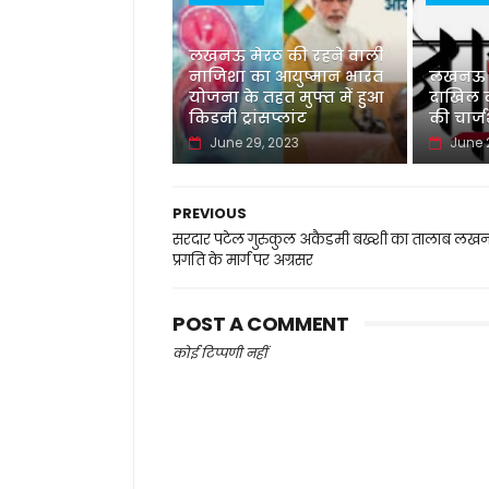
लखनऊ मेरठ की रहने वाली
नाजिशा का आयुष्मान भारत
लखनऊ नई
योजना के तहत मुफ्त में हुआ
दाखिल की
किडनी ट्रांसप्लांट
की चार्
June 29, 2023
June 
PREVIOUS
सरदार पटेल गुरुकुल अकैडमी बख्शी का तालाब लख
प्रगति के मार्ग पर अग्रसर
POST A COMMENT
कोई टिप्पणी नहीं