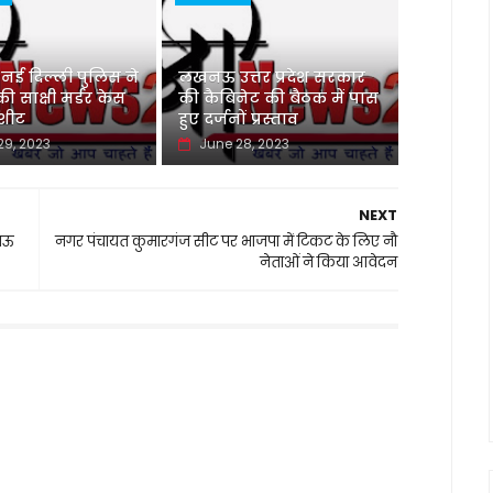
 दिल्ली पुलिस ने
लखनऊ उत्तर प्रदेश सरकार
 साक्षी मर्डर केस
की कैबिनेट की बैठक में पास
जशीट
हुए दर्जनों प्रस्ताव
29, 2023
June 28, 2023
NEXT
नऊ
नगर पंचायत कुमारगंज सीट पर भाजपा में टिकट के लिए नौ
नेताओं ने किया आवेदन