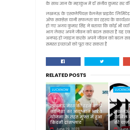
के साथ ज्ञान के महाकुंभ में डॉ संजीव कुमार सर 
लखनऊ के एस्क्लेपियस वेलनेस प्राइवेट लिमिटेड ए
ऑफ सक्सेस यानी सफलता का रहस्य के कार्यशाल
हो गए अजय कुमार सिंह ने बताया कि कोई भी व्यक्त
भाग लेकर अपने जीवन को बदल सकता है यह एक ऐसा प
अनपढ़ हो ज्वाइन करके अपने जीवन को बदल सकता 
समस्त इच्छाओं को पूरा कर सकता है
RELATED POSTS
LUCKNOW
LUCKNO
लखनऊ मेरठ की रहने वाली
नाजिशा का आयुष्मान भारत
लखनऊ नई
योजना के तहत मुफ्त में हुआ
दाखिल की
किडनी ट्रांसप्लांट
की चार्
June 29, 2023
June 