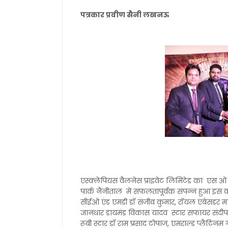
पत्रकार प्रवीण सैनी लखनऊ
एस्क्लेपियस वैलनेस प्राइवेट लिमिटेड का एस ओ
पार्क नैनीताल में सफलतापूर्वक संपन्न हुआ इस कार
सीईओ एंड एमडी डॉ संजीव कुमार, रॉयल एंबेसडर म
ज्ञानधार डायमंड विकास यादव स्टार सफायर संदीप वर्म
रूबी स्टार डॉ राम प्रसाद टोपाज, एमराल्ड प्लैटिनम 