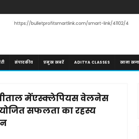
https://bulletprofitsmartlink.com/smart-link/41102/4
री
संपादकीय
प्रमुख खबरें
ADITYA CLASSES
खाना खज
ीताल मेंएस्क्लेपियस वेलनेस
रा आयोजित सफलता का रहस्य
पन