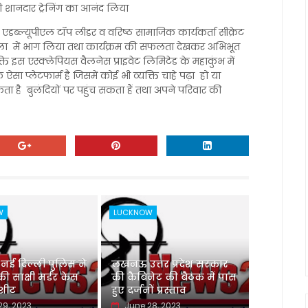
की शानदार ट्रेनिंग का आनंद लिया
डब्ल्यूपीएल टॉप लीडर व वरिष्ठ सामाजिक कार्यकर्ता सीक्रेट
ा में भाग लिया तथा कार्यक्रम की सफलता देखकर अभिभूत
ि इस एस्क्लेपियस वैलनेस प्राइवेट लिमिटेड के महाकुंभ में
्लेटफार्म है जिसमें कोई भी व्यक्ति चाहे पढ़ा हो या
है बुलंदियों पर पहुंच सकता हैं तथा अपने परिवार की
W
LUCKNOW
 दिल्ली पुलिस ने
लखनऊ उत्तर प्रदेश सरकार
 साक्षी मर्डर केस
की कैबिनेट की बैठक में पास
जशीट
हुए दर्जनों प्रस्ताव
29, 2023
June 28, 2023