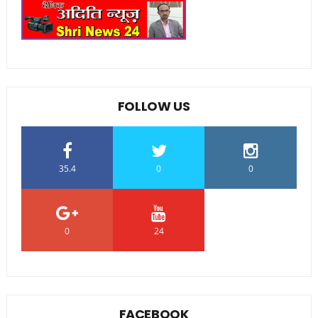
FOLLOW US
35.4
0
0
0
24
0
FACEBOOK