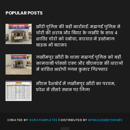
POPULAR POSTS
खीरी पुलिस की बड़ी कार्रवाई: मझगई पुलिस ने
चोरी की शराब और बियर के जखीरे के साथ 4
शातिर चोरों को दबोचा, वारदात में इस्तेमाल
बाइक भी बरामद
लखीमपुर खीरी के थाना मझगई पुलिस को बड़ी
कामयाबी पॉक्सो एक्ट और बीएनएस की धाराओं
में वांछित आरोपी गगन कुमार गिरफ्तार
सीएम डैशबोर्ड में लखीमपुर खीरी का परचम,
प्रदेश में तीसरे स्थान पर जिला
CREATED BY
SORATEMPLATES
| DISTRIBUTED BY
MYBLOGGERTHEMES