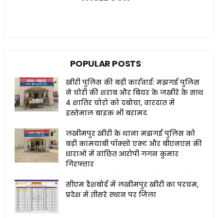
POPULAR POSTS
खीरी पुलिस की बड़ी कार्रवाई: मझगई पुलिस
ने चोरी की शराब और बियर के जखीरे के साथ
4 शातिर चोरों को दबोचा, वारदात में
इस्तेमाल बाइक भी बरामद
लखीमपुर खीरी के थाना मझगई पुलिस को
बड़ी कामयाबी पॉक्सो एक्ट और बीएनएस की
धाराओं में वांछित आरोपी गगन कुमार
गिरफ्तार
सीएम डैशबोर्ड में लखीमपुर खीरी का परचम,
प्रदेश में तीसरे स्थान पर जिला