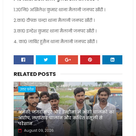
1.उ0नि0 अखिलेश कुमार थाना मैलानी जनपद खीरी ।
2.का0 दीपक चन्द्रा थाना मैलानी जनपद खीरी ।
3.का0 इन्द्रेश कुमार थाना मैलानी जनपद खीरी ।
4. का0 जाबिर हुसैन थाना मैलानी जनपद खीरी ।
RELATED POSTS
उत्तर प्रदेश
अमेठी: जगदीशपुर और इन्हौना में ऑटो चालकों का
आरोप, लगातार चालान और कथित वसूली से
परेशान
August 09, 2026