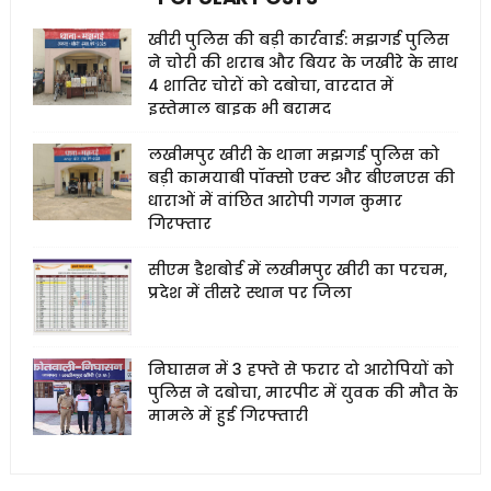
खीरी पुलिस की बड़ी कार्रवाई: मझगई पुलिस
ने चोरी की शराब और बियर के जखीरे के साथ
4 शातिर चोरों को दबोचा, वारदात में
इस्तेमाल बाइक भी बरामद
लखीमपुर खीरी के थाना मझगई पुलिस को
बड़ी कामयाबी पॉक्सो एक्ट और बीएनएस की
धाराओं में वांछित आरोपी गगन कुमार
गिरफ्तार
सीएम डैशबोर्ड में लखीमपुर खीरी का परचम,
प्रदेश में तीसरे स्थान पर जिला
निघासन में 3 हफ्ते से फरार दो आरोपियों को
पुलिस ने दबोचा, मारपीट में युवक की मौत के
मामले में हुई गिरफ्तारी