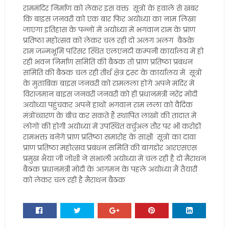
राममंदिर निर्माण को लेकर इस वक्त सूत्रों के हवाले से खबर
कि बाइस जनवरी को एक बार फिर अयोध्या का नाम लिखा
जाएगा इतिहास के पन्नों में अयोध्या में भगवान राम के प्राण
प्रतिष्ठा महोत्सव को लेकर चल रही दो अलग अलग बैठके
राम जन्मभूमि परिसर स्थित एलएनटी कम्पनी कार्यालय में हो
रही भवन निर्माण समिति की बैठक तो प्राण प्रतिष्ठा प्रबंधन
समिति की बैठक चल रही तीर्थ क्षेत्र ट्रस्ट के कार्यालय में सूत्रों
के मुताबिक बाइस जनवरी को रामलला होंगे अपने मंदिर में
विराजमान बाइस जनवरी जनवरी को ही प्रधानमंत्री नरेंद्र मोदी
अयोध्या पहुंचकर अपने हाथों भगवान राम लला को वैदिक
मंत्रोंच्चारण के बीच कर सकते हैं स्थापित लाखों की तादात में
लोगों की होगी अयोध्या में उपस्थित वर्चुअल तौर पर भी करोड़ों
रामभक्त बनेंगे प्राण प्रतिष्ठा समारोह के साक्षी सूत्रों का दावा
प्राण प्रतिष्ठा महोत्सव प्रबंधन समिति की बागडोर आरएसएस
प्रमुख भैया जी जोशी ने संभाली अयोध्या में चल रही है दो मैराथन
बैठक प्रधानमंत्री मोदी के आगमन के पहले अयोध्या मैं तैयारी
को लेकर चल रही है मैराथन बैठक