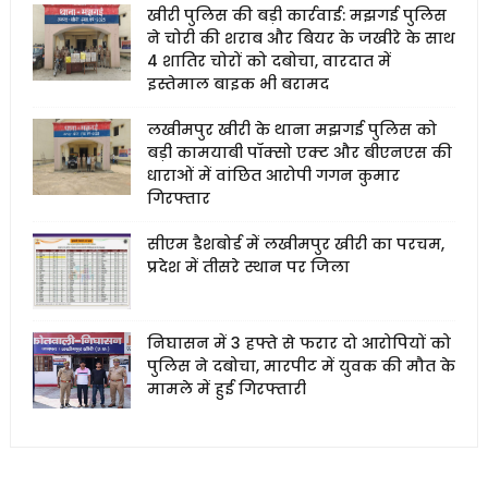
खीरी पुलिस की बड़ी कार्रवाई: मझगई पुलिस
ने चोरी की शराब और बियर के जखीरे के साथ
4 शातिर चोरों को दबोचा, वारदात में
इस्तेमाल बाइक भी बरामद
लखीमपुर खीरी के थाना मझगई पुलिस को
बड़ी कामयाबी पॉक्सो एक्ट और बीएनएस की
धाराओं में वांछित आरोपी गगन कुमार
गिरफ्तार
सीएम डैशबोर्ड में लखीमपुर खीरी का परचम,
प्रदेश में तीसरे स्थान पर जिला
निघासन में 3 हफ्ते से फरार दो आरोपियों को
पुलिस ने दबोचा, मारपीट में युवक की मौत के
मामले में हुई गिरफ्तारी