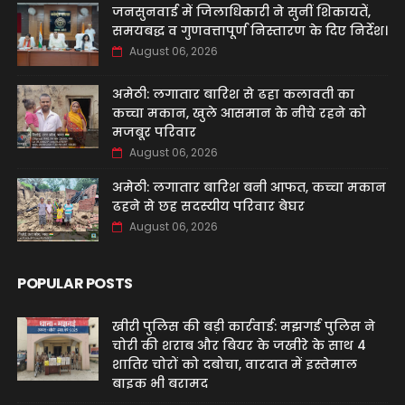
जनसुनवाई में जिलाधिकारी ने सुनीं शिकायतें,
समयबद्ध व गुणवत्तापूर्ण निस्तारण के दिए निर्देश।
August 06, 2026
अमेठी: लगातार बारिश से ढहा कलावती का
कच्चा मकान, खुले आसमान के नीचे रहने को
मजबूर परिवार
August 06, 2026
अमेठी: लगातार बारिश बनी आफत, कच्चा मकान
ढहने से छह सदस्यीय परिवार बेघर
August 06, 2026
POPULAR POSTS
खीरी पुलिस की बड़ी कार्रवाई: मझगई पुलिस ने
चोरी की शराब और बियर के जखीरे के साथ 4
शातिर चोरों को दबोचा, वारदात में इस्तेमाल
बाइक भी बरामद