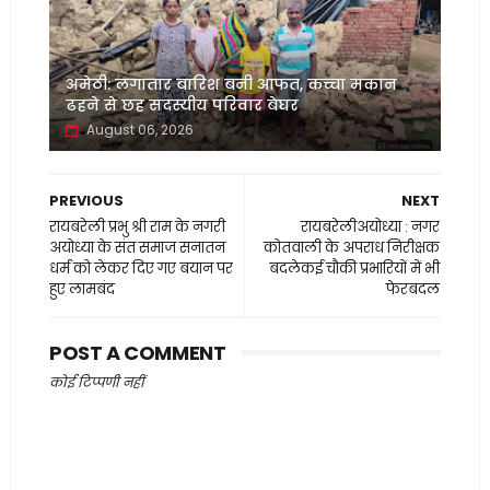
अमेठी: लगातार बारिश बनी आफत, कच्चा मकान
ढहने से छह सदस्यीय परिवार बेघर
August 06, 2026
PREVIOUS
NEXT
रायबरेली प्रभु श्री राम के नगरी
रायबरेलीअयोध्या : नगर
अयोध्या के संत समाज सनातन
कोतवाली के अपराध निरीक्षक
धर्म को लेकर दिए गए बयान पर
बदलेकई चौकी प्रभारियों में भी
हुए लामबंद
फेरबदल
POST A COMMENT
कोई टिप्पणी नहीं