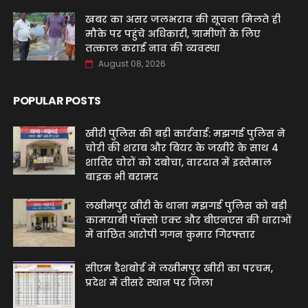
खबर का असर जलभराव की सूचना मिलते ही
मौके पर पहुंचे अधिकारी, ग्रामीणों के लिए
तत्काल कराई नाव की व्यवस्था
August 08, 2026
POPULAR POSTS
खीरी पुलिस की बड़ी कार्रवाई: मझगई पुलिस ने
चोरी की शराब और बियर के जखीरे के साथ 4
शातिर चोरों को दबोचा, वारदात में इस्तेमाल
बाइक भी बरामद
लखीमपुर खीरी के थाना मझगई पुलिस को बड़ी
कामयाबी पॉक्सो एक्ट और बीएनएस की धाराओं
में वांछित आरोपी गगन कुमार गिरफ्तार
सीएम डैशबोर्ड में लखीमपुर खीरी का परचम,
प्रदेश में तीसरे स्थान पर जिला