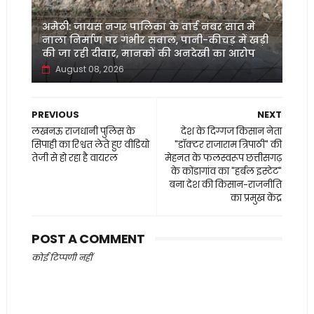
अमेठी: जायस नगर पालिका के वार्ड नंबर सात में
नाला निर्माण पर गंभीर सवाल, पानी-कीचड़ में खड़ी
की जा रही दीवार, मानकों की अनदेखी का आरोप
August 08, 2026
PREVIOUS
NEXT
लखनऊ राजधानी पुलिस के
देश के दिग्गज किसान नेता
सिपाही का रिश्वत लेते हुए वीडियो
"डॉक्टर राजाराम त्रिपाठी" की
तेजी से हो रहा है वायरल
मेहनत के फलस्वरूप छत्तीसगढ़
के कोंडागांव का "हर्बल इस्टेट"
बना देश की किसान-राजनीति
का प्रमुख केंद्र
POST A COMMENT
कोई टिप्पणी नहीं