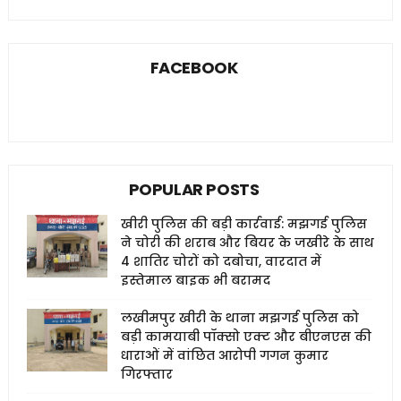
FACEBOOK
POPULAR POSTS
खीरी पुलिस की बड़ी कार्रवाई: मझगई पुलिस
ने चोरी की शराब और बियर के जखीरे के साथ
4 शातिर चोरों को दबोचा, वारदात में
इस्तेमाल बाइक भी बरामद
लखीमपुर खीरी के थाना मझगई पुलिस को
बड़ी कामयाबी पॉक्सो एक्ट और बीएनएस की
धाराओं में वांछित आरोपी गगन कुमार
गिरफ्तार