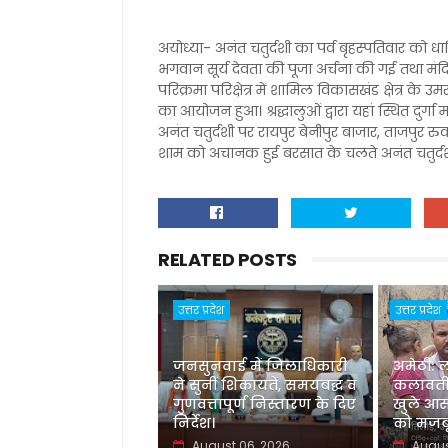
अयोध्या- अनंत चतुर्दशी का पर्व बृहस्पतिवार को धार्
भगवान सूर्य देवता की पूजा अर्चना की गई तथा मंदि
परिक्रमा परिक्षेत्र में शामिल विकासखंड क्षेत्र के
का आयोजन हुआ। श्रद्धालुओं द्वारा यहां स्थित दुर्
अनंत चतुर्दशी पर रायपुर बेनीपुर बाजार, ताजपु
शाम को अचानक हुई बरसात के चलते अनंत चतुर्दशी
RELATED POSTS
उत्तर प्रदेश
उत्तर प्रदेश
जनसुनवाई में जिलाधिकारी
अमेठी: 
ने सुनीं शिकायतें, समयबद्ध व
कलावती
गुणवत्तापूर्ण निस्तारण के दिए
खुले आस
निर्देश।
को मजबू
August 06, 2026
Augus