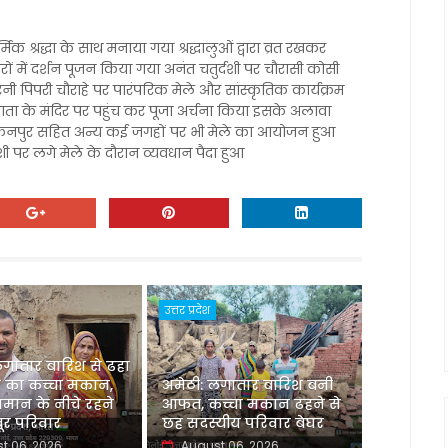
मिक श्रद्धा के साथ मनाया गया श्रद्धालुओं द्वारा व्रत रखकर
रों में दर्शन पूजन किया गया अनंत चतुर्दशी पर चौरासी कोसी
 उमरनी पिपरी चौराहे पर पारंपरिक मेले और सांस्कृतिक कार्यक्रम
गा माता के मंदिर पर पहुंच कर पूजा अर्चना किया इसके अलावा
र रुकनपुर सहित अन्य कई जगहों पर भी मेले का आयोजन हुआ
 पर लगे मेले के दौरान व्यवधान पैदा हुआ
उत्तर प्रदेश
लगातार बारिश से ढहा
 का कच्चा मकान,
अमेठी: लगातार बारिश बनी
मान के नीचे रहने
आफत, कच्चा मकान ढहने से
र परिवार
छह सदस्यीय परिवार बेघर
t 06, 2026
August 06, 2026