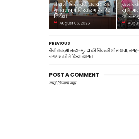
ने सुनीं शिकायतें, समयबद्ध व
कलावती
गुणवत्तापूर्ण निस्तारण के दिए
खुले आस
निर्देश।
को मजबू
August 06, 2026
Augus
PREVIOUS
नैनीताल,मां नन्दा-सुनंदा की निकली शोभायात्रा, जगह
जगह भक्तों ने किया स्वागत
POST A COMMENT
कोई टिप्पणी नहीं