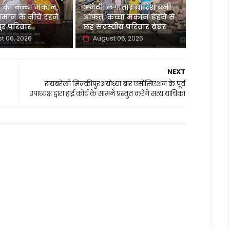
 का कच्चा मकान,
अमेठी: लगातार बारिश बनी
मान के नीचे रहने
आफत, कच्चा मकान ढहने से
र परिवार
छह सदस्यीय परिवार बेघर
t 06, 2026
August 06, 2026
NEXT
-
रायबरेली मिल्कीपुरअयोध्या बार एसोसिएशन के पूर्व
उपाध्यक्ष द्वारा हाई कोर्ट के सामने प्रस्तुत करेगे सत्य याचिका