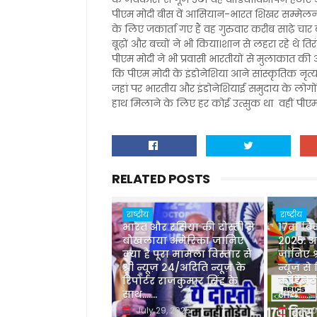
पीएम मोदी बीस वें आसियान-भारत शिखर सम्मेलन 
के लिए जकार्ता गए हैं वह गुरुवार करीब साढ़े चार ब
बूढ़ों और बच्चों ने भी किया।शान से लहरा रहे थे तिर
पीएम मोदी ने भी प्रवासी भारतीयों से मुलाका
कि पीएम मोदी के इंडोनेशिया आने सांस्कृतिक नृत्
जहां पर भारतीय और इंडोनेशियाई समुदाय के लोगों
हाथ मिलाने के लिए हर कोई उत्सुक था वहीं पीएम 
RELATED POSTS
राष्ट्रीय
राष्ट्रीय
भारत और रसिया की दोस्ती से
17वां ब्
बौखलाया अमेरिका जानिए
2025: 
क्या है पूरा मामला विस्तार से
जानिए श्
श्री न्यूज़ 24/अदिति न्यूज़ के
न्यूज़ से
रिपोर्टर राजकुमार सिंह के
कॉर्डिने
साथ.......
साथ.........
July 29, 2025
July 0