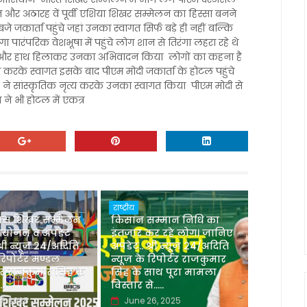
और अठारह वें पूर्वी एशिया शिखर सम्मेलन का हिस्सा बनने
जे जकार्ता पहुंचे जहां उनका स्वागत सिर्फ बड़े ही नहीं बल्कि
ंगा पारंपरिक वेशभूषा में पहुंचे लोग शान से तिरंगा लहरा रहे थे
त की और हाथ हिलाकर उनका अभिवादन किया लोगों का कहना है
य करके स्वागत इसके बाद पीएम मोदी जकार्ता के होटल पहुंचे
 ने सांस्कृतिक नृत्य करके उनका स्वागत किया पीएम मोदी से
ने भी होटल में एकत्र
राष्ट्रीय
रिक्स शिखर सम्मेलन
किसान सम्मान निधि का
आयोजन व अपडेट
इंतजार कर रहे लोग। जानिए
री न्यूज़ 24/अदिति
अपडेट.. श्री न्यूज़ 24/अदिति
 रिपोर्टर मण्डल
न्यूज़ के रिपोर्टर राजकुमार
टर राजकुमार सिंह के
सिंह के साथ पूरा मामला
..
विस्तार से.....
7, 2025
June 26, 2025