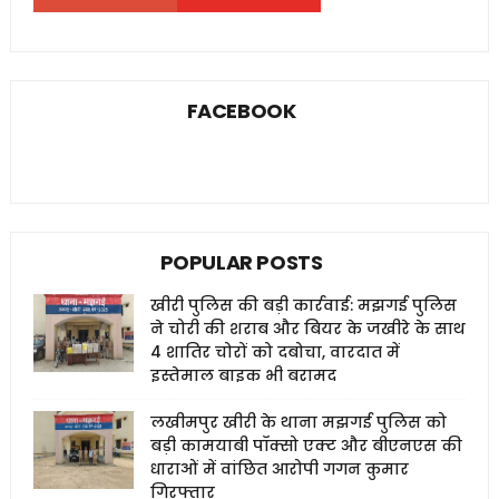
FACEBOOK
POPULAR POSTS
खीरी पुलिस की बड़ी कार्रवाई: मझगई पुलिस
ने चोरी की शराब और बियर के जखीरे के साथ
4 शातिर चोरों को दबोचा, वारदात में
इस्तेमाल बाइक भी बरामद
लखीमपुर खीरी के थाना मझगई पुलिस को
बड़ी कामयाबी पॉक्सो एक्ट और बीएनएस की
धाराओं में वांछित आरोपी गगन कुमार
गिरफ्तार