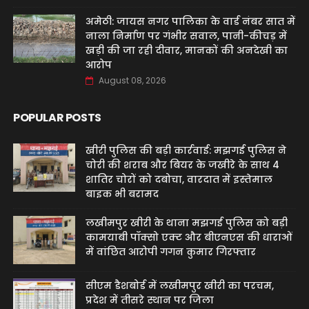
अमेठी: जायस नगर पालिका के वार्ड नंबर सात में
नाला निर्माण पर गंभीर सवाल, पानी-कीचड़ में
खड़ी की जा रही दीवार, मानकों की अनदेखी का
आरोप
August 08, 2026
POPULAR POSTS
खीरी पुलिस की बड़ी कार्रवाई: मझगई पुलिस ने
चोरी की शराब और बियर के जखीरे के साथ 4
शातिर चोरों को दबोचा, वारदात में इस्तेमाल
बाइक भी बरामद
लखीमपुर खीरी के थाना मझगई पुलिस को बड़ी
कामयाबी पॉक्सो एक्ट और बीएनएस की धाराओं
में वांछित आरोपी गगन कुमार गिरफ्तार
सीएम डैशबोर्ड में लखीमपुर खीरी का परचम,
प्रदेश में तीसरे स्थान पर जिला