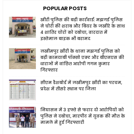
POPULAR POSTS
खीरी पुलिस की बड़ी कार्रवाई: मझगई पुलिस
ने चोरी की शराब और बियर के जखीरे के साथ
4 शातिर चोरों को दबोचा, वारदात में
इस्तेमाल बाइक भी बरामद
लखीमपुर खीरी के थाना मझगई पुलिस को
बड़ी कामयाबी पॉक्सो एक्ट और बीएनएस की
धाराओं में वांछित आरोपी गगन कुमार
गिरफ्तार
सीएम डैशबोर्ड में लखीमपुर खीरी का परचम,
प्रदेश में तीसरे स्थान पर जिला
निघासन में 3 हफ्ते से फरार दो आरोपियों को
पुलिस ने दबोचा, मारपीट में युवक की मौत के
मामले में हुई गिरफ्तारी