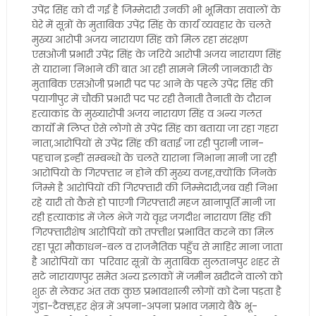
उपेंद्र सिंह को दी गई है जिम्मेदारी उनकी भी भूमिका सवालों के
घेरे में सूत्रों के मुताबिक उपेंद्र सिंह के कार्य व्यवहार के चलते
मुख्य आरोपी अजय नारायण सिंह को मिल रहा संरक्षण
एसओजी प्रभारी उपेंद्र सिंह के जरिये आरोपी अजय नारायण सिंह
से याराना निभाने की बात आ रही सामने मिली जानकारी के
मुताबिक एसओजी प्रभारी पद पर आने के पहले उपेंद्र सिंह की
पयागीपुर में चौकी प्रभारी पद पर रही तैनाती तैनाती के दौरान
हत्याकांड के मुख्यारोपी अजय नारायण सिंह व अन्य गलत
कार्यो में लिप्त ऐसे लोगो से उपेंद्र सिंह का बताया जा रहा गहरा
नाता,आरोपियों से उपेंद्र सिंह की बताई जा रही पुरानी जान-
पहचान इन्हीं सम्बन्धो के चलते याराना निभाना मानी जा रही
आरोपियो के गिरफ्तार न होने की मुख्य वजह,क्योंकि जिनके
जिम्मे है आरोपियों की गिरफ्तारी की जिम्मेदारी,जब वही निभा
रहे यारी तो कैसे हो पाएगी गिरफ्तारी महज खानापूर्ति मानी जा
रही हत्याकांड में जेल भेजे गये वृद्ध जगदीश नारायण सिंह की
गिरफ्तारीशेष आरोपियों को तफ्तीश प्रभावित करने का मिल
रहा पूरा मौकाधन-बल व राजनैतिक पहुँच से माहिर माना जाता
है आरोपियों का परिवार सूत्रों के मुताबिक सुलतानपुर शहर से
सटे नारायणपुर समेत अन्य इलाकों में जमीन खरीदने वालो को
शुरू से लेकर अंत तक कुछ प्रभावशाली लोगों को देना पड़ता है
गुंडा-टैक्स,हर क्षेत्र में अपना-अपना प्रभाव जमाये बैठे भू-