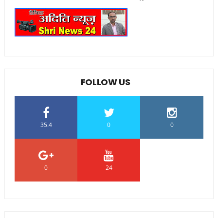
FOLLOW US
35.4
0
0
0
24
0