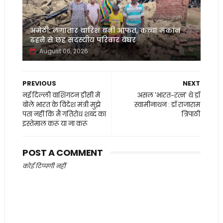
अमेठी: लगातार बारिश बनी आफत, कच्चा मकान
ढहने से छह सदस्यीय परिवार बेघर
August 06, 2026
PREVIOUS
NEXT
नई दिल्ली वाशिंगटन डीसी में
असल 'भारत-रत्न' थे डॉ
बोले भारत के विदेश मंत्री मुझे
स्वामीनाथन : डॉ राजाराम
पता नहीं कि मैं गतिरोध शब्द का
त्रिपाठी
इस्तेमाल करूं या ना करूं
POST A COMMENT
कोई टिप्पणी नहीं