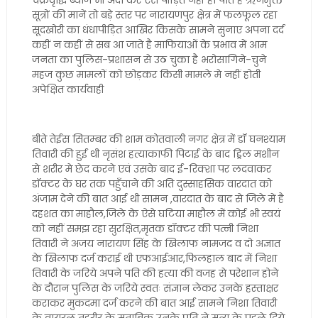
चक्रवृद्धि ब्याज भी अदा कर ऐसे पीड़ित नहीं हो पाते है ऋणमुक्त
सूत्रों की मानें तो बड़े स्तर पर नारायणपुर क्षेत्र में फलफूल रहा
सूदखोरी का धंधापीड़ित आखिर किसके सामने सुनाए अपना दर्द
कहीं न कहीं से सब आ जाते है माफियाओं के प्रभाव में आम
जनता का पुलिस-प्रशासन से उठ चुका है भरोसागिने-चुने
महज कुछ मामलों को छोड़कर किसी मामले मे नहीं होती
अपेक्षित कार्यवाही
बीते तेईस सितम्बर की शाम कोतवाली नगर क्षेत्र में डॉ घनश्याम
तिवारी की हुई थी नृसंश हत्याकाफी पिटाई के बाद ड्रिल मशीन
से शरीर मे छेद करने एवं उसके बाद ई-रिक्शा पर लदवाकर
डॉक्टर के घर तक पहुँचाने की अति दुस्साहसिक वारदात को
अंजाम देने की बात आई थी सामन ,वारदात के बाद से जिले में है
दहशत का माहौल,जिले के ऐसे घटिया माहौल में कोई भी स्वयं
को नहीं समझ रहा सुरक्षित,मृतक डॉक्टर की पत्नी निशा
तिवारी ने अजय नारायण सिंह के खिलाफ नामजद व दो अज्ञात
के खिलाफ दर्ज कराई थी एफआईआर,फिलहाल बाद में निशा
तिवारी के जरिये अपने पति की हत्या की वजह से परेशान होने
के दौरान पुलिस के जरिये स्वतः संज्ञान लेकर उनके हस्ताक्षर
कराकर मुकदमा दर्ज करने की बात आई सामने निशा तिवारी