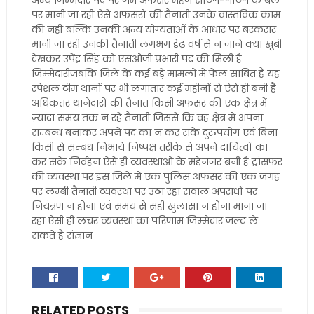
अन्य जिम्मेदार पद पर जमे अफसर महज सेटिंग-गेटिंग के बल
पर मानी जा रही ऐसे अफसरों की तैनाती उनके वास्तविक काम
की नहीं बल्कि उनकी अन्य योग्यताओं के आधार पर बरकरार
मानी जा रही उनकी तैनाती लगभग डेढ़ वर्ष से न जाने क्या खूबी
देखकर उपेंद्र सिंह को एसओजी प्रभारी पद की मिली है
जिम्मेदारीजबकि जिले के कई बड़े मामलो में फेल साबित है यह
स्पेशल टीम थानों पर भी लगातार कई महीनों से ऐसे ही बनी है
अधिकतर थानेदारों की तैनात किसी अफसर की एक क्षेत्र में
ज़्यादा समय तक न रहे तैनाती जिससे कि वह क्षेत्र में अपना
सम्बन्ध बनाकर अपने पद का न कर सके दुरुपयोग एवं बिना
किसी से सम्बंध निभाये निष्पक्ष तरीके से अपने दायित्वों का
कर सके निर्वहन ऐसे ही व्यवस्थाओ के मद्देनजर बनी है ट्रांसफर
की व्यवस्था पर इस जिले में एक पुलिस अफसर की एक जगह
पर लम्बी तैनाती व्यवस्था पर उठा रहा सवाल अपराधों पर
नियंत्रण न होना एवं समय से सही खुलासा न होना माना जा
रहा ऐसी ही लचर व्यवस्था का परिणाम जिम्मेदार जल्द ले
सकते है संज्ञान
RELATED POSTS