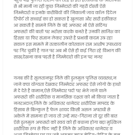
पहुँच पाई पुलिस सिराज की तरह ही इस हत्याकांड के आरोपियों
से भी मानी जा रही कुछ जिम्मेदारो की गहरी दोस्ती ऐसे
जिम्मेदारो व इनके करीबियों की निकाली जाय कॉल डिटेल
रिपोर्ट तो सच्चाई का हो सकता है खुलासा और सारी हकीकत
आ सकती है सामने जिले के बड़े अफसर भी ऐसे संदिग्ध
अफसरों की बातों पर भरोसा करके बनते है उनकी साजिश का
हिस्सा या फिर संज्ञान लेकर उठाते है प्रभावी कदम उठ रहा
सवाल इस मामले में तत्कालीन कोतवाल राम आशीष उपाध्याय
पर गिर चुकी है गाज पर अब भी ऐसे ही कई गिरा रहे विभाग की
साख,देखना कब पड़ती है जिम्मेदारो की इन पर नजर
गजब की है सुलतानपुर जिले की ढुलमुल पुलिस व्यवस्था,न
जाने क्या योग्यता देखकर जिम्मेदार अफसर ऐसे लोगो के हाथों
में दे देते है कमान,ऐसे जिम्मेदार पदों पर भेजे जाने वाले
अफसरों की शारीरिक व मानसिक दक्षता को भी किया जाता है
नजरअंदाज,जिले के अधिकतर थानेदार शारीरिक मापदंड के
हिसाब से बिल्कुल है फेल शायद किसी असल अपराधी से
अकेले में सामना हो जाय तो उन्हें मार-गिराना तो दूर की बात
ऐसे ढुलमुल अफसरो को स्वयं को ही बचाना होगा बड़ा मुश्किल
शारीरिक रूप से फिट नहीं है जिले के अधिकतर थानेदार व