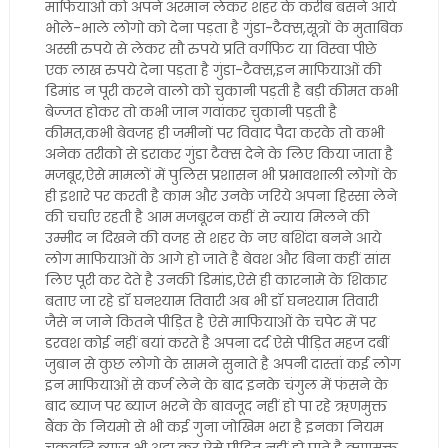
माफियाओ को अपने अरमान लेकर शहर के करीब बसने आये
भोले-भाले लोगो को देना पड़ता है गुंडा-टैक्स,सूत्रों के मुताबिक
अस्सी रुपये से लेकर सौ रुपये प्रति वर्गफिट या विस्वा पीछे
एक लाख रुपये देना पड़ता है गुंडा-टैक्स,इन माफियाओं की
डिमांड न पूरी करने वालो को चुकानी पड़ती है बड़ी कीमत कभी
बेज्जत होकर तो कभी जान गवांकर चुकानी पड़ती है
कीमत,कभी बेवजह ही जमीनों पर विवाद पैदा करके तो कभी
अनेक तरीको से डराकर गुंडा टैक्स देने के लिए किया जाता है
मजबूर,ऐसे मामलों में पुलिस प्रशासन भी प्रभावशाली लोगों के
ही इशारे पर करती है काम और उनके जरिये अपना हिस्सा लेने
की चर्चाए रहती है आम मजबूरन कहीं से न्याय मिलने की
उम्मीद न दिखने की वजह से शहर के नए बशिंदा बनने आये
लोग माफियाओं के आगे हो जाते है बेवश और बिना कहीं सांस
लिए पूरी कर देते है उनकी डिमांड,ऐसे ही कारनामे के शिकार
बताए जा रहे डॉ घनश्याम तिवारी अब भी डॉ घनश्याम तिवारी
जैसे न जाने कितने पीड़ित है ऐसे माफियाओं के चपेट में पर
डरवश कोई नहीं बयां करते है अपना दर्द ऐसे पीड़ित महज दबीं
जुबान से कुछ लोगो के सामने सुनाते है अपनी दास्तां कई लोग
इन माफियाओं से कर्ज लेने के बाद इनके चंगुल में फंसने के
बाद ब्याज पर ब्याज भरने के बावजूद नहीं हो पा रहे ऋणमुक्त
बैंक के नियमो से भी कई गुना जोखिम भरा है इनका नियम