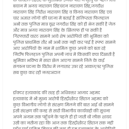
के वायरल तहरीर के मुताबिक उनके पति ने मृत्यु के पहले दिये
बयान में अजय नारायण सिंहचंदन नारायण सिंह,जगदीश
नारायण सिंह गिरीश नारायण सिंह व विजय नारायण सिंह एवं
चार अज्ञात लोगों की घटना में बताई है संलिप्तता फिलहाल
अभी तक पुलिस मात्र वृद्ध जगदीश सिंह को ही भेज सकी है जेल
और मात्र अजय नारायण सिंह के खिलाफ ही पा सकी है
गिरफ्तारी वारंट सामने आये शेष आरोपियों की भूमिका को
पुलिस प्राथमिक तौर भी अभी तक नहीं कर पाई है स्पष्ट सामने
आए आरोपियों के नाम में शामिल कुछ अपने को बता रहे
निर्दोष फिलहाल पुलिस अपनी जांच में किसकी क्या दिखाती है
भूमिका भविष्य में सारा खेल आएगा सामने जिले के कई
संगठन घटना के विरोध में लगातार उठा रहे आवाज,पर पुलिस
सब कुछ कर रही नजरअंदाज
डॉक्टर हत्याकांड की तरह ही अधिवक्ता आजाद अहमद
हत्याकांड में भी मुख्य आरोपी हिस्ट्रीशीटर सिराज अहमद को
कुछ विभागीय लोगो से संरक्षण मिलने की बात आई थी सामने
इसी संरक्षण की वजह से सारी विभागीय कार्यवाही की सूचना
अपने अंजाम तक पहुँचने के पहले ही हो जाती थी लीक शायद
उसी का नतीजा रहा कि आज तक हिस्ट्रीशीटर सिराज तक नहीं