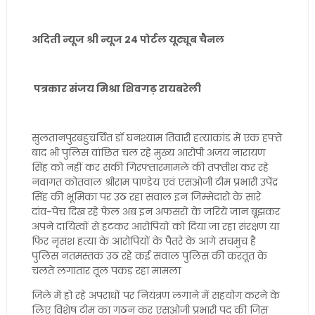
अदिती न्यूज श्री न्यूज 24 पोर्टल यूट्यूब चैनल
पत्रकार संजय मिश्रा शिवगढ़ रायबरेली
सुलतानपुरबहुचर्चित डॉ घनश्याम तिवारी हत्याकांड में एक हफ्ते
बाद भी पुलिस वांछित चल रहे मुख्य आरोपी अजय नारायण
सिंह को नहीं कर सकी गिरफ्तारमामले की तफ्तीश कर रहे
नवागत कोतवाल श्रीराम पाण्डेय एवं एसओजी टीम प्रभारी उपेंद्र
सिंह की भूमिका पर उठ रहा सवाल इन जिम्मेदारो के सारे
दांव-पेंच दिख रहे फेल अब इन अफसरों के जरिये जान बूझकर
अपने दायित्वों से हटकर आरोपियों को दिया जा रहा संरक्षण या
फिर नृसंश हत्या के आरोपियों के पैतरे के आगे सचमुच है
पुलिस नतमस्तक उठ रहे कई सवाल पुलिस की करतूत के
चलते लगातार तूल पकड़ रहा मामला
जिले में हो रहे अपराधों पर नियंत्रण लगाने में सहयोग करने के
लिए विशेष टीम का गठन कर एसओजी प्रभारी पद की जिस