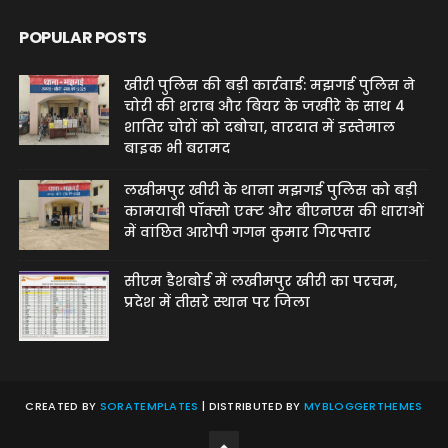
POPULAR POSTS
खीरी पुलिस की बड़ी कार्रवाई: मझगई पुलिस ने
चोरी की शराब और बियर के जखीरे के साथ 4
शातिर चोरों को दबोचा, वारदात में इस्तेमाल
बाइक भी बरामद
लखीमपुर खीरी के थाना मझगई पुलिस को बड़ी
कामयाबी पॉक्सो एक्ट और बीएनएस की धाराओं
में वांछित आरोपी गगन कुमार गिरफ्तार
सीएम डैशबोर्ड में लखीमपुर खीरी का परचम,
प्रदेश में तीसरे स्थान पर जिला
CREATED BY
SORATEMPLATES
| DISTRIBUTED BY
MYBLOGGERTHEMES