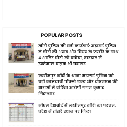
POPULAR POSTS
खीरी पुलिस की बड़ी कार्रवाई: मझगई पुलिस
ने चोरी की शराब और बियर के जखीरे के साथ
4 शातिर चोरों को दबोचा, वारदात में
इस्तेमाल बाइक भी बरामद
लखीमपुर खीरी के थाना मझगई पुलिस को
बड़ी कामयाबी पॉक्सो एक्ट और बीएनएस की
धाराओं में वांछित आरोपी गगन कुमार
गिरफ्तार
सीएम डैशबोर्ड में लखीमपुर खीरी का परचम,
प्रदेश में तीसरे स्थान पर जिला