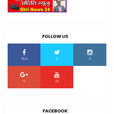
FOLLOW US
35.4
0
0
0
24
0
FACEBOOK