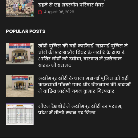
ढहने से छह सदस्यीय परिवार बेघर
August 06, 2026
POPULAR POSTS
खीरी पुलिस की बड़ी कार्रवाई: मझगई पुलिस ने
चोरी की शराब और बियर के जखीरे के साथ 4
शातिर चोरों को दबोचा, वारदात में इस्तेमाल
बाइक भी बरामद
लखीमपुर खीरी के थाना मझगई पुलिस को बड़ी
कामयाबी पॉक्सो एक्ट और बीएनएस की धाराओं
में वांछित आरोपी गगन कुमार गिरफ्तार
सीएम डैशबोर्ड में लखीमपुर खीरी का परचम,
प्रदेश में तीसरे स्थान पर जिला