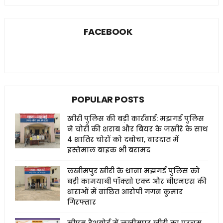
FACEBOOK
POPULAR POSTS
खीरी पुलिस की बड़ी कार्रवाई: मझगई पुलिस
ने चोरी की शराब और बियर के जखीरे के साथ
4 शातिर चोरों को दबोचा, वारदात में
इस्तेमाल बाइक भी बरामद
लखीमपुर खीरी के थाना मझगई पुलिस को
बड़ी कामयाबी पॉक्सो एक्ट और बीएनएस की
धाराओं में वांछित आरोपी गगन कुमार
गिरफ्तार