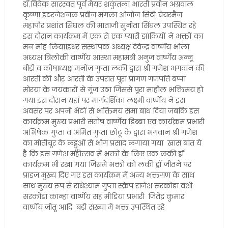
डॉ.विवेक सारस्वत पूर्व मेयर शकुंतला भारती प्रवीन अग्रवाल
कृष्णा इंटरनेशनल प्रवीन मंगला ओजोन सिटी चेयरमैन
महापौर प्रशांत सिंघल की माताजी सुनीता सिंघल उपस्थित रहे
इस दौरान कार्यक्रम में एक से एक प्यारी झांकियों ने भक्तों का
मन मोह लिया।इधर संस्थापक अध्यक्ष देवेन्द्र वार्ष्णेय भोला
अध्यक्ष त्रिलोकी वार्ष्णेय आस्था महामंत्री अनुज वार्ष्णेय अन्नू
बीड़ी व कोषाध्यक्ष मनोज गुप्ता लकी द्वारा श्री गणेश भगवान की
आरती की औऱ आरती के उपरांत पूरा प्रांगण गणपति बप्पा
मोरया के जयकारों से गूंज उठा जिससे पूरा माहौल भक्तिमय हो
गया इस दौरान यहां पर मार्गदर्शिका लक्ष्मी वार्ष्णेय ने इस
अवसर पर अपनी भेंटों से भक्तिमय समा बांध दिया जबकि इस
कार्यक्रम मुख्य प्रभारी संतोष वार्ष्णेय डिब्बा एवं कार्यक्रम प्रभारी
अभिषेक गुप्ता व अमित गुप्ता छोटू के द्वारा भगवान श्री गणेश
का मोतीचूर के लड्डूओं से भोग प्रसाद लगाया गया खास बात ये
है कि इस गणेश महोत्सव में भक्तो के लिए एक लकी ड्रॉ
कार्यक्रम भी रखा गया जिसमें भक्तो को लकी ड्रॉ जीतने पर
प्राइज मुख्य दिए गए इस कार्यक्रम में अन्य भक्तगण के साथ
साथ मुख्य रूप से राधेश्याम गुप्ता स्क्रेप राजेश सरकोडा वंशी
सरकोडा कान्हा वार्ष्णेय सह मीडिया प्रभारी जितेंद्र कुमार
वार्ष्णेय जीतू आदि बड़ी संख्या में भक्त उपस्थित रहे