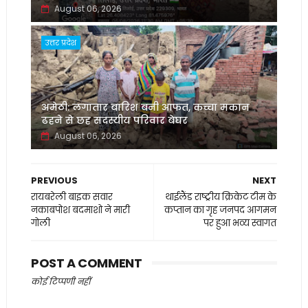
August 06, 2026
उत्तर प्रदेश
अमेठी: लगातार बारिश बनी आफत, कच्चा मकान
ढहने से छह सदस्यीय परिवार बेघर
August 06, 2026
PREVIOUS
NEXT
रायबरेली बाइक सवार
थाईलैंड राष्ट्रीय क्रिकेट टीम के
नकाबपोश बदमाशो ने मारी
कप्तान का गृह जनपद आगमन
गोली
पर हुआ भव्य स्वागत
POST A COMMENT
कोई टिप्पणी नहीं