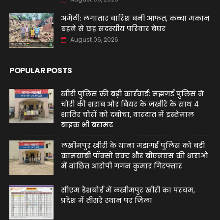
अमेठी: लगातार बारिश बनी आफत, कच्चा मकान
ढहने से छह सदस्यीय परिवार बेघर
August 06, 2026
POPULAR POSTS
खीरी पुलिस की बड़ी कार्रवाई: मझगई पुलिस ने
चोरी की शराब और बियर के जखीरे के साथ 4
शातिर चोरों को दबोचा, वारदात में इस्तेमाल
बाइक भी बरामद
लखीमपुर खीरी के थाना मझगई पुलिस को बड़ी
कामयाबी पॉक्सो एक्ट और बीएनएस की धाराओं
में वांछित आरोपी गगन कुमार गिरफ्तार
सीएम डैशबोर्ड में लखीमपुर खीरी का परचम,
प्रदेश में तीसरे स्थान पर जिला