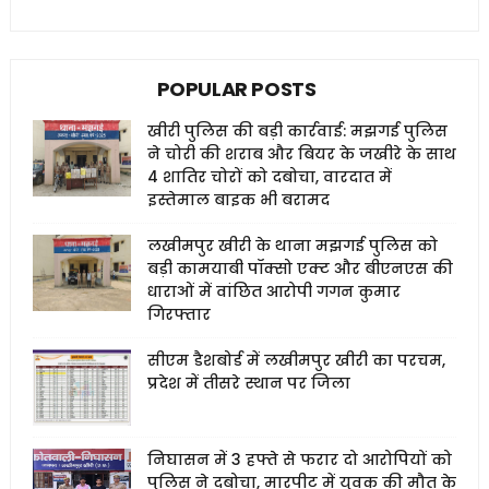
POPULAR POSTS
खीरी पुलिस की बड़ी कार्रवाई: मझगई पुलिस
ने चोरी की शराब और बियर के जखीरे के साथ
4 शातिर चोरों को दबोचा, वारदात में
इस्तेमाल बाइक भी बरामद
लखीमपुर खीरी के थाना मझगई पुलिस को
बड़ी कामयाबी पॉक्सो एक्ट और बीएनएस की
धाराओं में वांछित आरोपी गगन कुमार
गिरफ्तार
सीएम डैशबोर्ड में लखीमपुर खीरी का परचम,
प्रदेश में तीसरे स्थान पर जिला
निघासन में 3 हफ्ते से फरार दो आरोपियों को
पुलिस ने दबोचा, मारपीट में युवक की मौत के