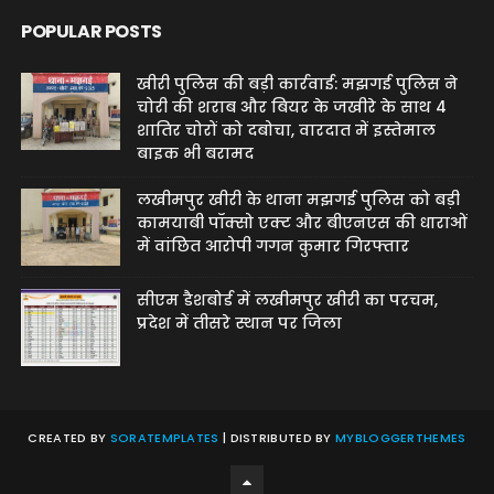
POPULAR POSTS
खीरी पुलिस की बड़ी कार्रवाई: मझगई पुलिस ने
चोरी की शराब और बियर के जखीरे के साथ 4
शातिर चोरों को दबोचा, वारदात में इस्तेमाल
बाइक भी बरामद
लखीमपुर खीरी के थाना मझगई पुलिस को बड़ी
कामयाबी पॉक्सो एक्ट और बीएनएस की धाराओं
में वांछित आरोपी गगन कुमार गिरफ्तार
सीएम डैशबोर्ड में लखीमपुर खीरी का परचम,
प्रदेश में तीसरे स्थान पर जिला
CREATED BY
SORATEMPLATES
| DISTRIBUTED BY
MYBLOGGERTHEMES