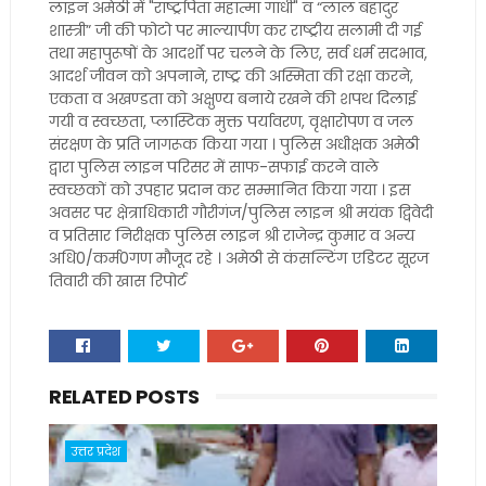
लाइन अमेठी में "राष्ट्रपिता महात्मा गांधी" व “लाल बहादुर
शास्त्री” जी की फोटो पर माल्यार्पण कर राष्ट्रीय सलामी दी गई
तथा महापुरूषों के आदर्शों पर चलने के लिए, सर्व धर्म सदभाव,
आदर्श जीवन को अपनाने, राष्ट्र की अस्मिता की रक्षा करने,
एकता व अखण्डता को अक्षुण्य बनाये रखने की शपथ दिलाई
गयी व स्वच्छता, प्लास्टिक मुक्त पर्यावरण, वृक्षारोपण व जल
संरक्षण के प्रति जागरूक किया गया । पुलिस अधीक्षक अमेठी
द्वारा पुलिस लाइन परिसर में साफ-सफाई करने वाले
स्वच्छकों को उपहार प्रदान कर सम्मानित किया गया । इस
अवसर पर क्षेत्राधिकारी गौरीगंज/पुलिस लाइन श्री मयंक द्विवेदी
व प्रतिसार निरीक्षक पुलिस लाइन श्री राजेन्द्र कुमार व अन्य
अधि0/कर्म0गण मौजूद रहे । अमेठी से कंसल्टिंग एडिटर सूरज
तिवारी की खास रिपोर्ट
RELATED POSTS
उत्तर प्रदेश