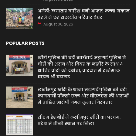
अमेठी: लगातार बारिश बनी आफत, कच्चा मकान
ढहने से छह सदस्यीय परिवार बेघर
August 06, 2026
POPULAR POSTS
खीरी पुलिस की बड़ी कार्रवाई: मझगई पुलिस ने
चोरी की शराब और बियर के जखीरे के साथ 4
शातिर चोरों को दबोचा, वारदात में इस्तेमाल
बाइक भी बरामद
लखीमपुर खीरी के थाना मझगई पुलिस को बड़ी
कामयाबी पॉक्सो एक्ट और बीएनएस की धाराओं
में वांछित आरोपी गगन कुमार गिरफ्तार
सीएम डैशबोर्ड में लखीमपुर खीरी का परचम,
प्रदेश में तीसरे स्थान पर जिला