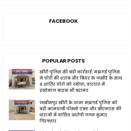
FACEBOOK
POPULAR POSTS
खीरी पुलिस की बड़ी कार्रवाई: मझगई पुलिस
ने चोरी की शराब और बियर के जखीरे के साथ
4 शातिर चोरों को दबोचा, वारदात में
इस्तेमाल बाइक भी बरामद
लखीमपुर खीरी के थाना मझगई पुलिस को
बड़ी कामयाबी पॉक्सो एक्ट और बीएनएस की
धाराओं में वांछित आरोपी गगन कुमार
गिरफ्तार