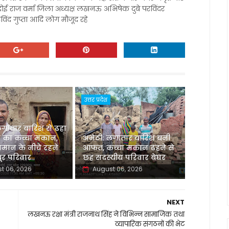
रदोई राज वर्मा जिला अध्यक्ष लखनऊ अभिषेक दुबे परविंदर
िंद गुप्ता आदि लोग मौजूद रहे
उत्तर प्रदेश
लगातार बारिश से ढहा
 का कच्चा मकान,
अमेठी: लगातार बारिश बनी
मान के नीचे रहने
आफत, कच्चा मकान ढहने से
र परिवार
छह सदस्यीय परिवार बेघर
t 06, 2026
August 06, 2026
NEXT
लखनऊ रक्षा मंत्री राजनाथ सिंह ने विभिन्न सामाजिक तथा
व्यापारिक संगठनों की भेट