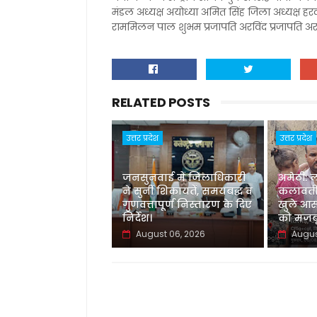
मंडल अध्यक्ष अयोध्या अमित सिंह जिला अध्यक्ष ह
राममिलन पाल शुभम प्रजापति अरविंद प्रजापति अरव
RELATED POSTS
उत्तर प्रदेश
उत्तर प्रदेश
जनसुनवाई में जिलाधिकारी
अमेठी: 
ने सुनीं शिकायतें, समयबद्ध व
कलावती
गुणवत्तापूर्ण निस्तारण के दिए
खुले आस
निर्देश।
को मजबू
August 06, 2026
Augus