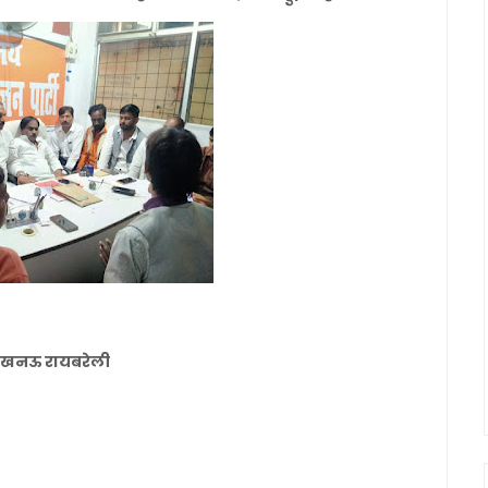
नल लखनऊ रायबरेली