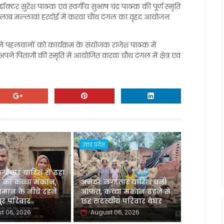
क्टर सुरेश पाठक एवं स्वर्गीय सुभाष चंद्र पाठक की पूर्ण स्मृति
ाह तालाब मल्लावां हरदोई में करवा चौथ दंगल का वृहद आयोजन
ने पहलवानों को कार्यक्रम के संयोजक राजेश पाठक में
पने पिताजी की स्मृति में आयोजित करवा चौथ दंगल में क्षेत्र एवं
उत्तर प्रदेश
लगातार बारिश से ढहा
 का कच्चा मकान,
अमेठी: लगातार बारिश बनी
मान के नीचे रहने
आफत, कच्चा मकान ढहने से
र परिवार
छह सदस्यीय परिवार बेघर
t 06, 2026
August 06, 2026