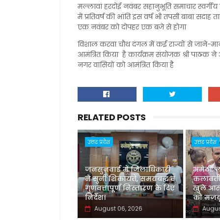
मल्लावां हरदोई नवंबर सहानुभूति समाचार स्वर्गीय डॉ
में प्रतिवर्ष की भांति इस वर्ष भी तपसी बाबा सद
एक नवंबर को दोपहर एक बजे से होगा
विशाल करवा चौथ दंगल में कई राज्यों से जाने-मा
आमंत्रित किया है कार्यक्रम संयोजक श्री पाठक ने अ
नगर वासियों को आमंत्रित किया है
RELATED POSTS
उत्तर प्रदेश
उत्तर प्रदेश
जनसुनवाई में जिलाधिकारी
अमेठी: 
ने सुनीं शिकायतें, समयबद्ध व
कलावती
गुणवत्तापूर्ण निस्तारण के दिए
खुले आस
निर्देश।
को मजबू
August 06, 2026
Augus