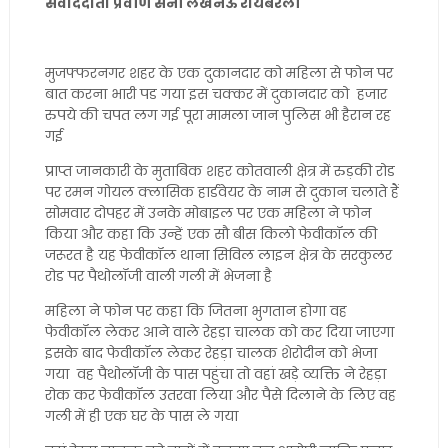
संवाददाता प्रवीण सैनी लखनऊ रायबरेली
मुजफ्फरनगर शहर के एक दुकानदार को महिला से फोन पर
बात करना भारी पड गया इस चक्कर में दुकानदार को हजार
रुपये की चपत लग गई पूरा मामला जान पुलिस भी हैरान रह
गई
प्राप्त जानकारी के मुताबिक शहर कोतवाली क्षेत्र में रुड़की रोड
पर रमन गोयल क्लासिक हार्डवेयर के नाम से दुकान चलाते हैं
सोमवार दोपहर में उनके मोबाइल पर एक महिला ने फोन
किया और कहा कि उन्हें एक सौ बीस किलो फेवीकॉल की
जरूरत है यह फेवीकॉल थाना सिविल लाइन क्षेत्र के सरकुलर
रोड पर पैथोलॉजी वाली गली में भेजना है
महिला ने फोन पर कहा कि जितना भुगतान होगा वह
फेवीकॉल लेकर आने वाले रेहड़ा चालक को कर दिया जाएगा
इसके बाद फेवीकॉल लेकर रेहड़ा चालक शेरोदीन को भेजा
गया वह पैथोलॉजी के पास पहुंचा तो वहां खड़े व्यक्ति ने रेहड़ा
रोक कर फेवीकॉल उतरवा लिया और पैसे दिलाने के लिए वह
गली में ही एक घर के पास ले गया