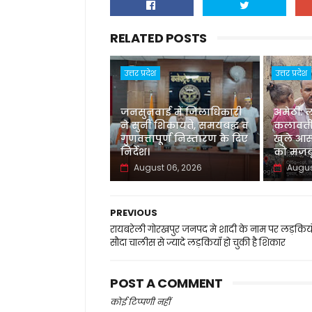
RELATED POSTS
उत्तर प्रदेश
उत्तर प्रदेश
जनसुनवाई में जिलाधिकारी
अमेठी: 
ने सुनीं शिकायतें, समयबद्ध व
कलावती
गुणवत्तापूर्ण निस्तारण के दिए
खुले आस
निर्देश।
को मजबू
August 06, 2026
Augus
PREVIOUS
रायबरेली गोरखपुर जनपद मे शादी के नाम पर लड़कियो
सौदा चालीस से ज्यादे लड़कियाँ हो चुकी है शिकार
POST A COMMENT
कोई टिप्पणी नहीं