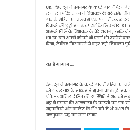
UK
: देहरादून में प्रेमनगर के केहरी गांव में पेइंग
लगा ली। परिवारीजन ने विधायक के बेटे समेत तीन छा
गांव के महिमा एनक्लेव में एक पीजी में रहकर ए
दिवाली की छुट्टी मनाकर पढ़ाई के लिए लौटा था। 
शामली जिले के विधायक के बेटे अयान , उसके दोस्
था। यह बात अपनी मां को भी बताई थी। उन्होंने बता
दिखा, लेकिन फिर कमरे से बाहर नहीं निकला। पु
यह है मामला....
देहरादून में प्रेमनगर के केहरी गांव में महिमा एनक
को डायल-112 के माध्यम से सूचना प्राप्त हुई। मका
प्रोफेसर अनिल दीक्षित की उपस्थिति में शव को संयु
भट्ट ने बताया कि आत्महत्या के कारणों का पता न
सहपाठियों और कालेज के शिक्षकों ने भी अक्षत के
राजकुमार सिंह की खास रिपोर्ट