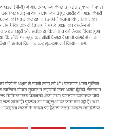
 गेस्ट हाउस (पीजी) में बीए एलएलबी के छात्र अक्षत शुक्ला ने फांसी
त्रों पर प्रताड़ना का आरोप लगाते हुए तहरीर दी। अक्षत केहरी
लएलबी की पढ़ाई कर रहा था। उन्होंने बताया कि सोमवार को
आरोप है कि एक से डेढ़ महीने पहले अक्षत का कालेज में
त अक्षत खंडूरी और प्रतीक से किसी बात को लेकर विवाद हुआ
या कि मौके पर पहुंच कर सीसी कैमरा देखा तो कमरे में जाता
लिस ने बताया कि जांच कर मुकदमा दर्ज किया जाएगा।
्लेव पीजी में अक्षत ने फांसी लगा ली थी । प्रेमनगर थाना पुलिस
न मालिक दीपक कुमार व सहपाठी छात्र अर्णव द्विवेदी, चैतन्य व
क्त चिकित्सालय प्रेमनगर भेजा गया। प्रेमनगर इंस्पेक्टर पीडी
हीं चल सका है। पुलिस सभी पहलुओं पर जांच कर रही है। उधर,
 आत्महत्या करने के कदम पर हैरानी जताई मण्डल कोर्डिनेटर