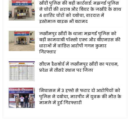
खीरी पुलिस की बड़ी कार्रवाई: मझगई पुलिस
ने चोरी की शराब और बियर के जखीरे के साथ
4 शातिर चोरों को दबोचा, वारदात में
इस्तेमाल बाइक भी बरामद
लखीमपुर खीरी के थाना मझगई पुलिस को
बड़ी कामयाबी पॉक्सो एक्ट और बीएनएस की
धाराओं में वांछित आरोपी गगन कुमार
गिरफ्तार
सीएम डैशबोर्ड में लखीमपुर खीरी का परचम,
प्रदेश में तीसरे स्थान पर जिला
निघासन में 3 हफ्ते से फरार दो आरोपियों को
पुलिस ने दबोचा, मारपीट में युवक की मौत के
मामले में हुई गिरफ्तारी