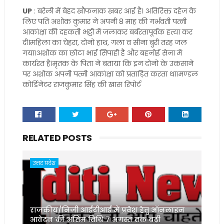
UP
: बरेली में बेहद खौफनाक खबर आई है। अतिरिक्त दहेज के
लिए पति अशोक कुमार ने अपनी 8 माह की गर्भवती पत्नी
आकांक्षा की दहकती भट्टी में जलाकर बर्बरतापूर्वक हत्या कर
दी।महिला का चेहरा, दोनो हाथ, गला व सीना बुरी तरह जल
गया।अशोक का छोटा भाई सिपाही है और बहनोई सेना में
कार्यरत है।मृतक के पिता ने बताया कि इन दोनो के उकसाने
पर अशोक अपनी पत्नी आकांक्षा को प्रताड़ित करता था।मण्डल
कोर्डिनेटर राजकुमार सिंह की खास रिपोर्ट
RELATED POSTS
उत्तर प्रदेश
राजकीय/निजी आईटीआई में प्रवेश हेतु ऑनलाइन
आवेदन की अंतिम तिथि 7 अगस्त तक बढ़ी