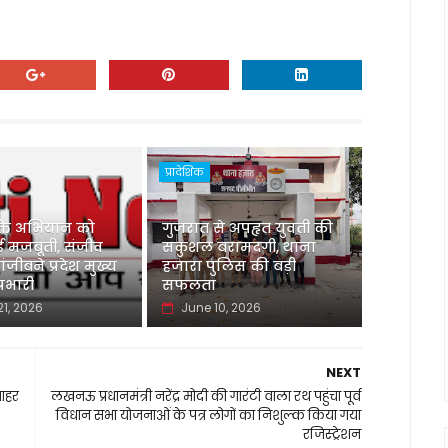
प्रादेशिक
्ति अभियान को
गुजरात से अपहृत युवती की
 मजबूती, संजीव
सकुशल बरामदगी, थाना
ंजीबने प्रदेश मुख्य
हजारा पुलिस की बड़ी
्रभारी
सफलता
21, 2026
June 10, 2026
NEXT
बाहर
लखनऊ प्रधानमंत्री नरेंद्र मोदी की गारंटी वाला रथ पहुंचा पूर्व
विधान सभा योजनाओं के पत्र लोगों का निशुल्क किया गया
रजिस्ट्रेशन