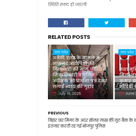
स्थिति स्पष्ट हो जाएगी
RELATED POSTS
उत्तर प्रदेश
उत्तर प्रदेश
अमेठी: हत्या के मामले में
नामजद आरोपियों की
गिरफ्तारी की मांग, पीड़ित ने
नशा मुक
जिलाधिकारी व पुलिस
मिली नई
अधीक्षक को प्रार्थना पत्र देकर
कुमार झा
लगाई न्याय की गुहार
मीडिया प
July 16, 2026
June 
PREVIOUS
बिहार चार मिनट के अंदर सोलह लाख की लूट बैंक के 
इंतजार करती रह गई भोजपुर पुलिस