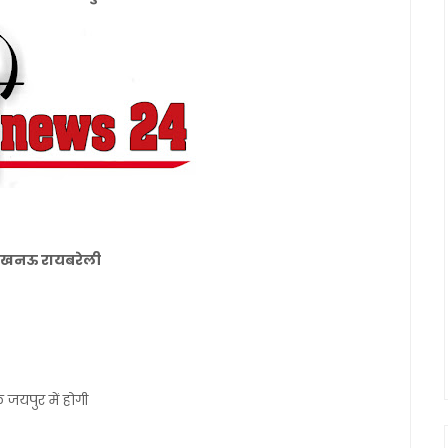
नल लखनऊ रायबरेली
जयपुर में होगी