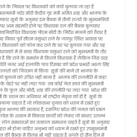
राजे के निवास पर विधायकों को क्यों बुलाया जा रहा है
रधानमंत्री नरेंद्र मोदी केंद्रीय गृह मंत्री अमित शाह और भाजपा के
नकार सूत्रों के अनुसार इस बैठक में तीनों राज्यों के मुख्यमंत्रियों
ों पर आम सहमति होने पर विधायक दल की बैठक बुलाकर
नवनिर्वाचित विधायक पीएम मोदी के निर्देश मानने को तैयार है
यह विवाद पूर्व सीएम वसुंधरा राजे के जयपुर स्थित आवास पर
इन विधायकों को फोन कर राजे के घर पर बुलाया गया और यह
कों में से सत्तर विधायक वसुंधरा राजे को मुख्यमंत्री के तौर
ुआ है कि राजे के समर्थन में कितने विधायक हैं लेकिन जिस तरह
थिति नजर आई हालांकि पांच दिसंबर को प्रदेश प्रभारी अरुण सिंह
ालातों को नियंत्रण में किया सूत्रों की मानें तो भाजपा के
कों को बुलाने को उचित नहीं माना है भाजपा की राजनीति में कहा
चेहरे पर नहीं लड़ा गया तब कोई नेता स्वयं की मुख्यमंत्री
 के फूल और मोदी, शाह की रणनीति पर लड़ा गया प्रदेश की
 के चयन का अधिकार भी राष्ट्रीय नेतृत्व को ही है सूत्रों के
त्री बनाना चाहता है जो लोकसभा चुनाव को ध्यान में रखते हुए
े नेतृत्व भाजपा की सरकार है, इसलिए प्रदेश की जनता को डबल
्रेस के शासन में विकास कार्यों को लेकर जो बाधाए उत्पन्न
। लोग समस्याओं का तत्काल समाधान चाहते हैं सूत्रों के अनुसार
 चेहरा भी होना चाहिए अनुभव को ध्यान में रखते हुए उपमुख्यमंत्री
ल की बैठक में विलंब भी नहीं चाहता है अगले दो तीन दिन में