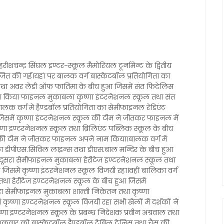
ीशचन्द्र सिंघल इण्टर-स्कूल मैमोरियल टूर्नामेन्ट के द्वितीय
योजित की गई।यहां पर बालक वर्ग बास्केटबॉल प्रतियोगिता का
ा अवर लेडी ऑफ फातिमा के बीच हुआ जिसमें संत फिदेलिस
ेश किया फाइनल मुकाबला कृष्णा इंटरनेशनल स्कूल तथा संत
क वर्ग में हैण्डबॉल प्रतियोगिता का सेमीफाइनल रेडिएंट
 जिसमें कृष्णा इंटरनेशनल स्कूल की टीम ने जीतकर फाइनल में
्णा इण्टरनेशनल स्कूल तथा ब्रिलिएंट पब्लिक स्कूल के बीच
 की टीम ने जीतकर फाइनल अपने नाम किया।बालक वर्ग में
ा डीपीएस.सिविल लाइन्स तथा डीएस.बाल मन्दिर के बीच हुआ
 दूसरा सेमीफाइनल मुकाबला हेरीटेज इण्टरनेशनल स्कूल तथा
जिसमें कृष्णा इंटरनेशनल स्कूल विजयी रहा।वहीं बालिका वर्ग
था हेरीटेज इण्टरनेशनल स्कूल के बीच हुआ जिसमें
सरा सेमीफाइनल मुकाबला शान्ती निकेतन तथा कृष्णा
ृष्णा इण्टरनेशनल स्कूल विजयी रहा सभी खेलों में दर्शकों ने
्णा इण्टरनेशनल स्कूल के प्रबन्ध निदेशक प्रवीन अग्रवाल तथा
 शुक्रवार को बास्केटबॉल हैण्डबॉल टेबिल टेनिस तथा चैस की