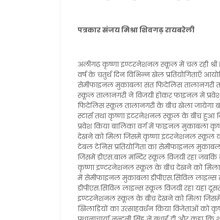
पत्रकार संजय मिश्रा शिवगढ़ रायबरेली
अलीगढ़ कृष्णा इण्टरनेशनल स्कूल में चल रही श्री हर
वर्ष के चतुर्थ दिन विभिन्न खेल प्रतियोगिताएँ आ
सेमीफाइनल मुकाबला संत फिदेलिस तालानगरी तथ
स्कूल तालानगरी ने विजयी होकर फाइनल में प्रव
फिदेलिस स्कूल तालानगरी के बीच खेला जायेगा बाल
स्टार्स तथा कृष्णा इंटरनेशनल स्कूल के बीच हुआ
प्रवेश किया बालिका वर्ग में फाइनल मुकाबला कृष
देखने को मिला जिसमें कृष्णा इंटरनेशनल स्कूल
टेबल टेनिस प्रतियोगिता का सेमीफाइनल मुकाबल
जिसमें डीएस.बाल मन्दिर स्कूल विजयी रहा जबकि
कृष्णा इण्टरनेशनल स्कूल के बीच देखने को मिला 
में सेमीफाइनल मुकाबला डीपीएस.सिविल लाइन्स त
डीपीएस.सिविल लाइन्स स्कूल विजयी रहा यहां दू
इण्टरनेशनल स्कूल के बीच देखने को मिला जिसमें क
खिलाड़ियों का उत्साहवर्धन किया विजेताओं को कृष
प्रधानाचार्या नन्दनी सिंह ने बधाई दी और कहा कि