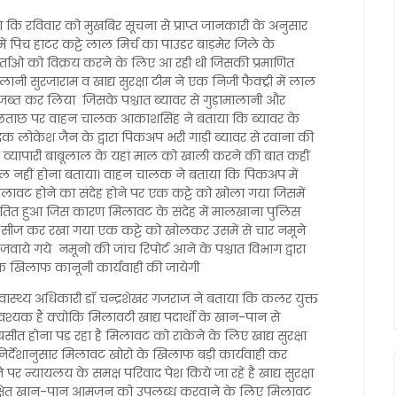
बताया कि रविवार को मुखबिर सूचना से प्राप्त जानकारी के अनुसार
ं पिच हाटर कट्टे लाल मिर्च का पाउडर बाड़मेर जिले के
कर्ताओ को विक्रय करने के लिए आ रही थी जिसकी प्रमाणित
 सुरजाराम व खाद्य सुरक्षा टीम ने एक निजी फैक्ट्री में लाल
 जब्त कर लिया जिसके पश्चात ब्यावर से गुड़ामालानी और
 पूछताछ पर वाहन चालक आकाशसिंह ने बताया कि ब्यावर के
ादक लोकेश जैन के द्वारा पिकअप भरी गाड़ी ब्यावर से रवाना की
 व्यापारी बाबूलाल के यहां माल को खाली करने की बात कहीं
िल नहीं होना बताया। वाहन चालक ने बताया कि पिकअप में
मिलावट होने का संदेह होने पर एक कट्टे को खोला गया जिसमें
प्रतित हुआ जिस कारण मिलावट के संदेह में मालखाना पुलिस
को सीज कर रखा गया एक कट्टे को खोलकर उसमें से चार नमूने
जवाये गये नमूनो की जांच रिपोर्ट आने के पश्चात विभाग द्वारा
के खिलाफ कानूनी कार्यवाही की जायेगी
वास्थ्य अधिकारी डॉ चन्द्रशेखर गजराज ने बताया कि कलर युक्त
श्यक हैं क्योकि मिलावटी खाद्य पदार्थो के खान-पान से
ीत होना पड़ रहा है मिलावट को राकेने के लिए खाद्य सुरक्षा
िर्देशानुसार मिलावट खोरो के खिलाफ बड़ी कार्यवाही कर
पर न्यायलय के समक्ष परिवाद पेश किये जा रहें है खाद्य सुरक्षा
व सुरक्षित खान-पान आमजन को उपलब्ध करवाने के लिए मिलावट