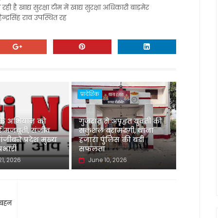
है खाद्य सुरक्षा टीम में खाद्य सुरक्षा अधिकारी बाड़मेर
हेन्द्रसिंह राव उपस्थित रह
प्रादेशिक
्ति अभियान को
गुजरात से अपहृत युवती की
 मजबूती, संजीव
सकुशल बरामदगी, थाना
ंजीबने प्रदेश मुख्य
हजारा पुलिस की बड़ी
्रभारी
सफलता
21, 2026
June 10, 2026
 बहन