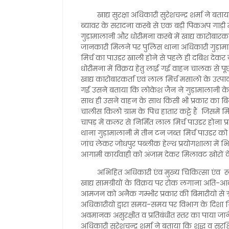
खाद्य सुरक्षा अधिकारी सुरेशचन्द्र शर्मा ने 
ब्यावर के सरादना कस्बे से एक बड़ी पिकअप गाड़ी मे
गुड़ामालानी और धोरीमना कस्बे में खाद्य कारोबार
जानकारी मिलने पर पुलिस थाना अधिकारी गुड़ामालानी
मिर्च का पाउडर खाली होने से पहले ही दबिश देकर
धोरीमना में विक्रय हेतु लाई गई वाहन चालक से
खाद्य कारोबारकर्ता एवं लाल मिर्च मसालो के उत्प
गई उसने बताया कि लोकेश जैन ने गुड़ामालानी के
साथ ही उसने वाहन के साथ किसी भी प्रकार का ब
चालीस किलो ग्राम के पिच हातार कट्टे हैं जिसमें 
चापड़ में कलर से निर्मित लाल मिर्च पाउडर होना 
थाना गुड़ामालानी में तीन टन जब्त मिर्च पाउडर 
जांच लेकर जोधपुर पब्लीक हेल्थ प्रयोगशाला में भि
आगामी कार्यवाही को अंजाम देकर मिलावट खोरों 
अभिहित अधिकारी एंव मुख्य चिकित्सा एंव स्
खाद्य सामग्रीयों के विक्रय पर रोक लगाना अति-आव
आमजन को अनैक गम्भीर प्रकार की बिमारीयो से ग्रस
अधिकारीयो द्वारा समय-समय पर विभाग के दिशा न
अवमानक असुरक्षीत व प्रतिबंधीत स्तर का पाया जाने 
अधिकारी सुरेशचन्द्र शर्मा ने बताया कि शुद्ध 