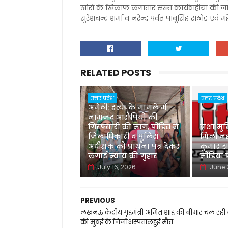
खोरो के खिलाफ लगातार सख्त कार्यवाहीयां की जा रही 
सुरेशचन्द्र शर्मा व नरेन्द्र पर्वत पाबूसिंह राठोड एवं म
RELATED POSTS
उत्तर प्रदेश
उत्तर प्रदेश
अमेठी: हत्या के मामले में
नामजद आरोपियों की
गिरफ्तारी की मांग, पीड़ित ने
नशा मुक
जिलाधिकारी व पुलिस
मिली नई
अधीक्षक को प्रार्थना पत्र देकर
कुमार झा
लगाई न्याय की गुहार
मीडिया प
July 16, 2026
June 
PREVIOUS
लखनऊ केंद्रीय गृहमंत्री अमित शाह की बीमार चल रही
की मुंबई के निजीअस्पतालहुई मौत