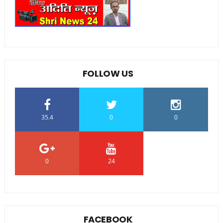
FOLLOW US
35.4
0
0
0
24
0
FACEBOOK