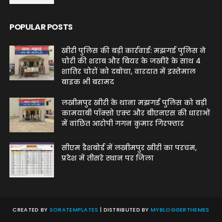
POPULAR POSTS
खीरी पुलिस की बड़ी कार्रवाई: मझगई पुलिस ने
चोरी की शराब और बियर के जखीरे के साथ 4
शातिर चोरों को दबोचा, वारदात में इस्तेमाल
बाइक भी बरामद
लखीमपुर खीरी के थाना मझगई पुलिस को बड़ी
कामयाबी पॉक्सो एक्ट और बीएनएस की धाराओं
में वांछित आरोपी गगन कुमार गिरफ्तार
सीएम डैशबोर्ड में लखीमपुर खीरी का परचम,
प्रदेश में तीसरे स्थान पर जिला
CREATED BY
SORATEMPLATES
| DISTRIBUTED BY
MYBLOGGERTHEMES