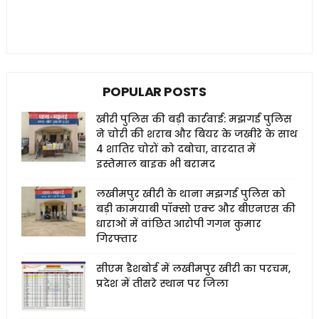
POPULAR POSTS
खीरी पुलिस की बड़ी कार्रवाई: मझगई पुलिस
ने चोरी की शराब और बियर के जखीरे के साथ
4 शातिर चोरों को दबोचा, वारदात में
इस्तेमाल बाइक भी बरामद
लखीमपुर खीरी के थाना मझगई पुलिस को
बड़ी कामयाबी पॉक्सो एक्ट और बीएनएस की
धाराओं में वांछित आरोपी गगन कुमार
गिरफ्तार
सीएम डैशबोर्ड में लखीमपुर खीरी का परचम,
प्रदेश में तीसरे स्थान पर जिला