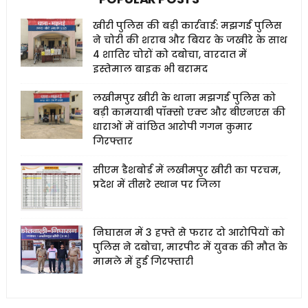
खीरी पुलिस की बड़ी कार्रवाई: मझगई पुलिस
ने चोरी की शराब और बियर के जखीरे के साथ
4 शातिर चोरों को दबोचा, वारदात में
इस्तेमाल बाइक भी बरामद
लखीमपुर खीरी के थाना मझगई पुलिस को
बड़ी कामयाबी पॉक्सो एक्ट और बीएनएस की
धाराओं में वांछित आरोपी गगन कुमार
गिरफ्तार
सीएम डैशबोर्ड में लखीमपुर खीरी का परचम,
प्रदेश में तीसरे स्थान पर जिला
निघासन में 3 हफ्ते से फरार दो आरोपियों को
पुलिस ने दबोचा, मारपीट में युवक की मौत के
मामले में हुई गिरफ्तारी