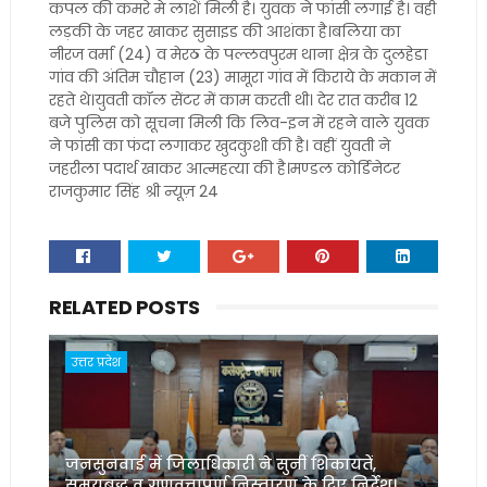
कपल की कमरे मे लाशें मिली है। युवक ने फांसी लगाई है। वही
लड़की के जहर खाकर सुसाइड की आशंका है।बलिया का
नीरज वर्मा (24) व मेरठ के पल्लवपुरम थाना क्षेत्र के दुलहेडा
गांव की अंतिम चौहान (23) मामूरा गांव में किराये के मकान में
रहते थे।युवती कॉल सेंटर में काम करती थी। देर रात करीब 12
बजे पुलिस को सूचना मिली कि लिव-इन में रहने वाले युवक
ने फांसी का फंदा लगाकर खुदकुशी की है। वहीं युवती ने
जहरीला पदार्थ खाकर आत्महत्या की है।मण्डल कोर्डिनेटर
राजकुमार सिंह श्री न्यूज़ 24
RELATED POSTS
उत्तर प्रदेश
जनसुनवाई में जिलाधिकारी ने सुनीं शिकायतें,
समयबद्ध व गुणवत्तापूर्ण निस्तारण के दिए निर्देश।