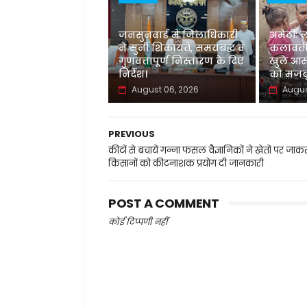
जनसुनवाई में जिलाधिकारी
अमेठी: 
ने सुनीं शिकायतें, समयबद्ध व
कलावती
गुणवत्तापूर्ण निस्तारण के दिए
खुले आस
निर्देश।
को मजबू
August 06, 2026
Augus
PREVIOUS
कीटों से बचायें गन्ना फसल वैज्ञानिकों ने खेतों पर जाक
किसानों को कीटनाशक प्रयोग दी जानकारी
POST A COMMENT
कोई टिप्पणी नहीं