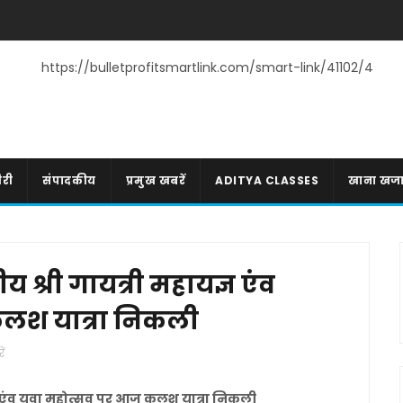
https://bulletprofitsmartlink.com/smart-link/41102/4
री
संपादकीय
प्रमुख खबरें
ADITYA CLASSES
खाना खज
ीय श्री गायत्री महायज्ञ एंव
कलश यात्रा निकली
ें
यज्ञ एंव युवा महोत्सव पर आज कलश यात्रा निकली