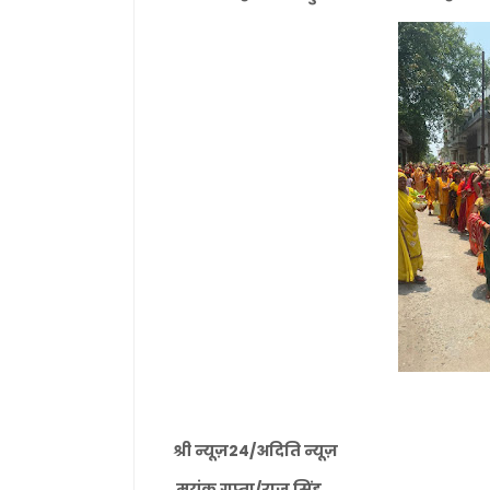
श्री न्यूज़24/अदिति न्यूज़
मयंक गुप्ता/राजू सिंह