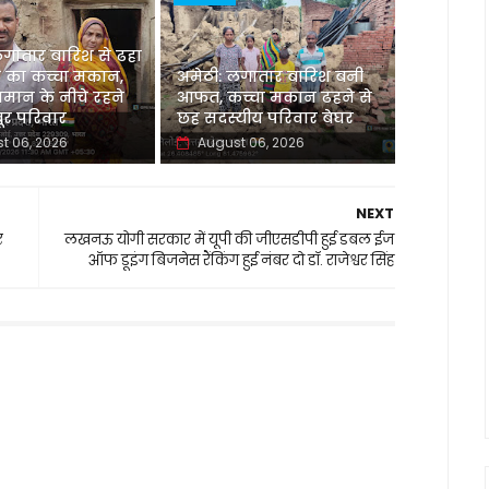
लगातार बारिश से ढहा
 का कच्चा मकान,
अमेठी: लगातार बारिश बनी
मान के नीचे रहने
आफत, कच्चा मकान ढहने से
र परिवार
छह सदस्यीय परिवार बेघर
t 06, 2026
August 06, 2026
NEXT
र
लखनऊ योगी सरकार में यूपी की जीएसडीपी हुई डबल ईज
ऑफ डूइंग बिजनेस रैंकिंग हुई नंबर दो डॉ. राजेश्वर सिंह