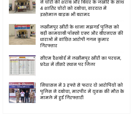
ने चोरी की शराब और बियर के जखीरे के साथ
4 शातिर चोरों को दबोचा, वारदात में
इस्तेमाल बाइक भी बरामद
लखीमपुर खीरी के थाना मझगई पुलिस को
बड़ी कामयाबी पॉक्सो एक्ट और बीएनएस की
धाराओं में वांछित आरोपी गगन कुमार
गिरफ्तार
सीएम डैशबोर्ड में लखीमपुर खीरी का परचम,
प्रदेश में तीसरे स्थान पर जिला
निघासन में 3 हफ्ते से फरार दो आरोपियों को
पुलिस ने दबोचा, मारपीट में युवक की मौत के
मामले में हुई गिरफ्तारी