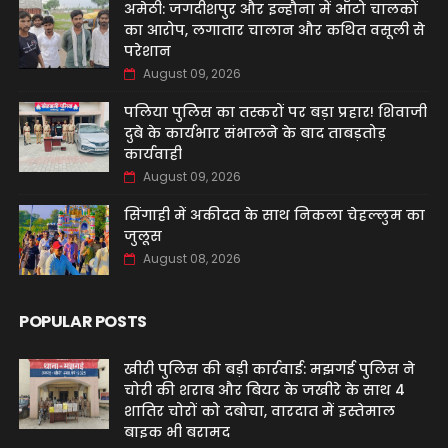
अमेठी: जगदीशपुर और इन्हौना में ऑटो चालकों
का आरोप, लगातार चालान और कथित वसूली से
परेशान
August 09, 2026
पलिया पुलिस का तस्करों पर बड़ा प्रहार! शिवाजी
दुबे के कार्यभार संभालने के बाद ताबड़तोड़
कार्यवाही
August 09, 2026
सिंगाही में अकीदत के साथ निकला चेहल्लुम का
जुलूस
August 08, 2026
POPULAR POSTS
खीरी पुलिस की बड़ी कार्रवाई: मझगई पुलिस ने
चोरी की शराब और बियर के जखीरे के साथ 4
शातिर चोरों को दबोचा, वारदात में इस्तेमाल
बाइक भी बरामद