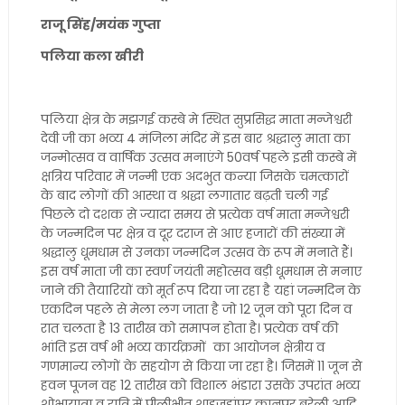
राजू सिंह/मयंक गुप्ता
पलिया कला खीरी
पलिया क्षेत्र के मझगई कस्बे मे स्थित सुप्रसिद्ध माता मन्जेश्वरी
देवी जी का भव्य 4 मंजिला मंदिर में इस बार श्रद्धालु माता का
जन्मोत्सव व वार्षिक उत्सव मनाएंगे 50वर्ष पहले इसी कस्बे में
क्षत्रिय परिवार में जन्मी एक अदभुत कन्या जिसके चमत्कारों
के बाद लोगों की आस्था व श्रद्धा लगातार बढ़ती चली गई
पिछले दो दशक से ज्यादा समय से प्रत्येक वर्ष माता मन्जेश्वरी
के जन्मदिन पर क्षेत्र व दूर दराज से आए हजारों की संख्या में
श्रद्धालु धूमधाम से उनका जन्मदिन उत्सव के रूप में मनाते हैं।
इस वर्ष माता जी का स्वर्ण जयंती महोत्सव बड़ी धूमधाम से मनाए
जाने की तैयारियों को मूर्त रूप दिया जा रहा है यहां जन्मदिन के
एकदिन पहले से मेला लग जाता है जो 12 जून को पूरा दिन व
रात चलता है 13 तारीख को समापन होता है। प्रत्येक वर्ष की
भांति इस वर्ष भी भव्य कार्यक्रमों का आयोजन क्षेत्रीय व
गणमान्य लोगों के सहयोग से किया जा रहा है। जिसमें 11 जून से
हवन पूजन वह 12 तारीख को विशाल भंडारा उसके उपरांत भव्य
शोभायात्रा व रात्रि में पीलीभीत शाहजहांपुर कानपुर बरेली आदि