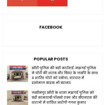
FACEBOOK
POPULAR POSTS
खीरी पुलिस की बड़ी कार्रवाई: मझगई पुलिस
ने चोरी की शराब और बियर के जखीरे के साथ
4 शातिर चोरों को दबोचा, वारदात में
इस्तेमाल बाइक भी बरामद
लखीमपुर खीरी के थाना मझगई पुलिस को
बड़ी कामयाबी पॉक्सो एक्ट और बीएनएस की
धाराओं में वांछित आरोपी गगन कुमार