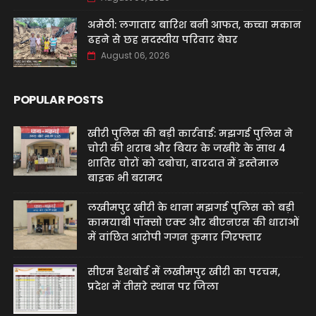
अमेठी: लगातार बारिश बनी आफत, कच्चा मकान
ढहने से छह सदस्यीय परिवार बेघर
August 06, 2026
POPULAR POSTS
खीरी पुलिस की बड़ी कार्रवाई: मझगई पुलिस ने
चोरी की शराब और बियर के जखीरे के साथ 4
शातिर चोरों को दबोचा, वारदात में इस्तेमाल
बाइक भी बरामद
लखीमपुर खीरी के थाना मझगई पुलिस को बड़ी
कामयाबी पॉक्सो एक्ट और बीएनएस की धाराओं
में वांछित आरोपी गगन कुमार गिरफ्तार
सीएम डैशबोर्ड में लखीमपुर खीरी का परचम,
प्रदेश में तीसरे स्थान पर जिला