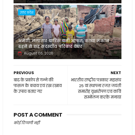
उत्तर प्रदेश
अमेठी: लगातार बारिश बनी आफत, कच्चा मकान
ढहने से छह सदस्यीय परिवार बेघर
August 06, 2026
PREVIOUS
NEXT
बाढ के प्रकोप से गन्ने की
भारतीय राष्ट्रीय पत्रकार महासंघ
फसल के बचाव एवं रख रखाव
25 वां स्थापना रजत जयंती
के उपाय बताए गए
समारोह वृक्षारोपण एवं कवि
सम्मेलन करके मनाया
POST A COMMENT
कोई टिप्पणी नहीं