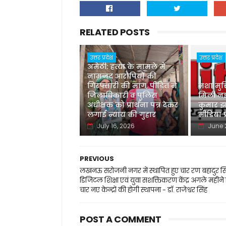
RELATED POSTS
उत्तर प्रदेश
उत्तर प्रदेश
अमेठी: हत्या के मामले में
नामजद आरोपियों की
गिरफ्तारी की मांग, पीड़ित ने
नशा मुक
जिलाधिकारी व पुलिस
मिली नई
अधीक्षक को प्रार्थना पत्र देकर
कुमार झा
लगाई न्याय की गुहार
मीडिया प
July 16, 2026
June 
PREVIOUS
लखनऊ सरोजनी नगर में स्थापित हुए चार रण बहादुर सि
डिजिटल शिक्षा एवं युवा सशक्तिकरण केंद्र अगले महीने
चार नए केन्द्रों की होगी स्थापना - डॉ. राजेश्वर सिंह
POST A COMMENT