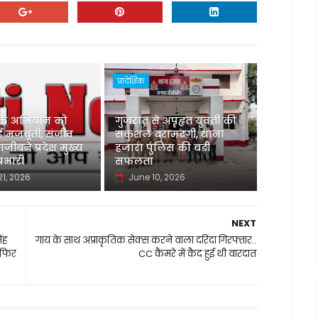
प्रादेशिक
्ति अभियान को
गुजरात से अपहृत युवती की
 मजबूती, संजीव
सकुशल बरामदगी, थाना
ंजीबने प्रदेश मुख्य
हजारा पुलिस की बड़ी
्रभारी
सफलता
21, 2026
June 10, 2026
NEXT
ंह
गाय के साथ अप्राकृतिक सेक्स करने वाला दरिंदा गिरफ्तार..
 फिर
CC कैमरे में कैद हुई थी वारदात