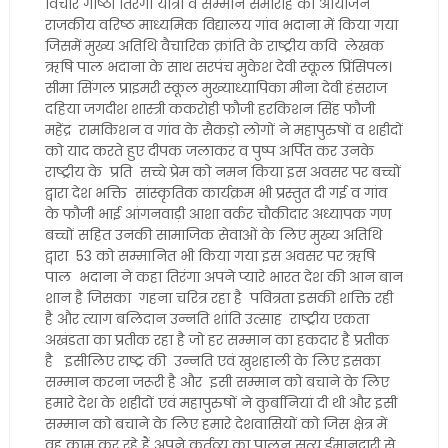
विचार गोष्ठी तिरंगा यात्रा व सम्मान समारोह का आयोजन
राजकीय वरिष्ठ माध्यमिक विद्यालय गांव भदाना में किया गया
जिसमें मुख्य अतिथि वैचारिक क्रांति के राष्ट्रीय कवि लेखक
ऋषि पाल भदाना के साथ सरपंच मुकेश देवी स्कूल प्रिंसिपल।
सीमा सिंगल प्राइमरी स्कूल मुख्याध्यापिका मीना देवी हंसराज
दहिया जगदीश शास्त्री ककरोही फौजी हरकिशन सिंह फौजी
महेंद्र रामकिशन व गांव के सैकड़ो लोगों ने महापुरुषों व शहीदों
को याद करते हुए दीपक जलाकर व पुष्प अर्पित कर उनके
राष्ट्रीय के प्रति सच्चे प्रेम को नमन किया इस अवसर पर बच्चों
द्वारा देश भक्ति सांस्कृतिक कार्यक्रम भी प्रस्तुत दी गई व गांव
के फौजी भाई आंगनवाड़ी आशा वर्कर चौकीदार अध्यापक गण
बच्चों सहित उनकी सामाजिक सेवाओं के लिए मुख्य अतिथि
द्वारा 53 को सम्मानित भी किया गया इस अवसर पर ऋषि
पाल भदाना ने कहा तिरंगा अपने प्यारे भारत देश की आन बान
शान है जिसका गहना चरित्र रहा है पवित्रता इसकी शक्ति रही
है और त्याग बलिदान उन्नति शांति उत्साह राष्ट्रीय एकता
अखंडता का प्रतीक रहा है जो हर सम्मान का हकदार है प्रतीक
है इसीलिए राष्ट्र की उन्नति एवं खुशहाली के लिए इसका
सम्मान करना जरूरी है और इसी सम्मान को बचाने के लिए
हमारे देश के शहीदों एवं महापुरुषों ने कुर्बानियां दी थी और इसी
सम्मान को बचाने के लिए हमारे देशवासियों को जिस क्षेत्र में
वह काम कर रहे हैं अपने कर्तव्य का पालन सत्य ईमानदारी से