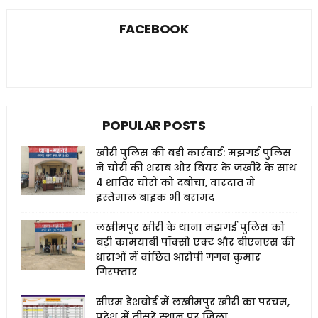
FACEBOOK
POPULAR POSTS
खीरी पुलिस की बड़ी कार्रवाई: मझगई पुलिस
ने चोरी की शराब और बियर के जखीरे के साथ
4 शातिर चोरों को दबोचा, वारदात में
इस्तेमाल बाइक भी बरामद
लखीमपुर खीरी के थाना मझगई पुलिस को
बड़ी कामयाबी पॉक्सो एक्ट और बीएनएस की
धाराओं में वांछित आरोपी गगन कुमार
गिरफ्तार
सीएम डैशबोर्ड में लखीमपुर खीरी का परचम,
प्रदेश में तीसरे स्थान पर जिला