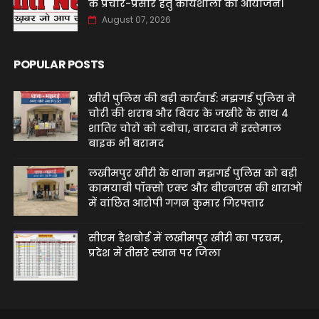
के प्रचार-प्रसार हेतु कार्यशाला का आयोजन।
August 07, 2026
POPULAR POSTS
खीरी पुलिस की बड़ी कार्रवाई: मझगई पुलिस ने
चोरी की शराब और बियर के जखीरे के साथ 4
शातिर चोरों को दबोचा, वारदात में इस्तेमाल
बाइक भी बरामद
लखीमपुर खीरी के थाना मझगई पुलिस को बड़ी
कामयाबी पॉक्सो एक्ट और बीएनएस की धाराओं
में वांछित आरोपी गगन कुमार गिरफ्तार
सीएम डैशबोर्ड में लखीमपुर खीरी का परचम,
प्रदेश में तीसरे स्थान पर जिला