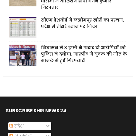
धाराओं में वांछित आरोपी गगन कुमार
गिरफ्तार
सीएम डैशबोर्ड में लखीमपुर खीरी का परचम,
प्रदेश में तीसरे स्थान पर जिला
निघासन में 3 हफ्ते से फरार दो आरोपियों को
पुलिस ने दबोचा, मारपीट में युवक की मौत के
मामले में हुई गिरफ्तारी
SUBSCRIBE SHRI NEWS 24
संदेश