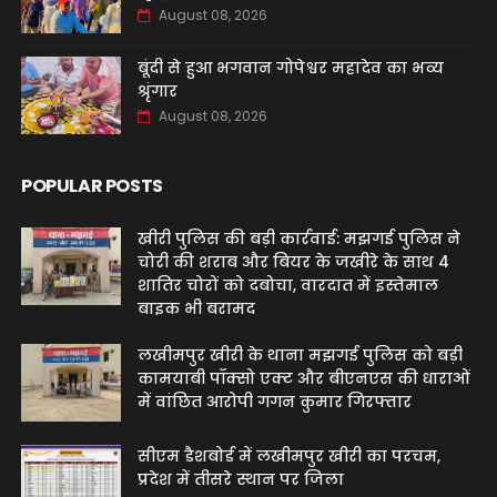
August 08, 2026
बूंदी से हुआ भगवान गोपेश्वर महादेव का भव्य
श्रृंगार
August 08, 2026
POPULAR POSTS
खीरी पुलिस की बड़ी कार्रवाई: मझगई पुलिस ने
चोरी की शराब और बियर के जखीरे के साथ 4
शातिर चोरों को दबोचा, वारदात में इस्तेमाल
बाइक भी बरामद
लखीमपुर खीरी के थाना मझगई पुलिस को बड़ी
कामयाबी पॉक्सो एक्ट और बीएनएस की धाराओं
में वांछित आरोपी गगन कुमार गिरफ्तार
सीएम डैशबोर्ड में लखीमपुर खीरी का परचम,
प्रदेश में तीसरे स्थान पर जिला