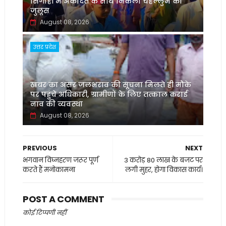
सिंगाही में अकीदत के साथ निकला चेहल्लुम का
जुलूस
August 08, 2026
उत्तर प्रदेश
खबर का असर जलभराव की सूचना मिलते ही मौके
पर पहुंचे अधिकारी, ग्रामीणों के लिए तत्काल कराई
नाव की व्यवस्था
August 08, 2026
PREVIOUS
NEXT
भगवान विघ्नहरण जरूर पूर्ण
3 करोड़ 80 लाख के बजट पर
करते हैं मनोकामना
लगी मुहर, होगा विकास कार्य।
POST A COMMENT
कोई टिप्पणी नहीं