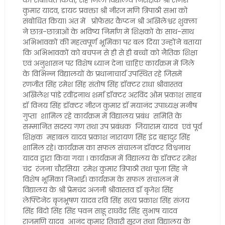
को संबोधित किया, सह जिला विद्यालय निरीक्षक श्री राजेश
कुमार यादव, डायट प्रवक्ता श्री नीरज मणि त्रिपाठी सभा को
संबोधित किया। अंत में प्रोफेसर कैप्टन श्री अखिलेश्वर शुक्ला
ने छात्र-छात्राओं के भविष्य निर्माण में शिक्षकों के साथ-साथ
अभिभावकों की महत्वपूर्ण भूमिका पर बल दिया उन्होंने बताया
कि अभिभावकों को बचपन से ही से ही बच्चों को नैतिक शिक्षा
एवं अनुशासन पर विशेष ध्यान देना चाहिए कार्यक्रम में जिले
के विभिन्न विद्यालयों के प्रधानाचार्य उपस्थित रहे जिसमें
रणजीत सिंह रमेश सिंह संतोष सिंह डॉक्टर राधा श्रीवास्तव
अखिलेश पांडे रवींद्रनाथ शर्मा डॉक्टर अरविंद ओम प्रकाश साहब
डॉ विनय सिंह डॉक्टर नीरज कुमार डॉ मयानंद उपाध्यक्ष मनीष
गुप्ता शामिल रहे कार्यक्रम में विद्यालय प्रबंध समिति के
सम्मानित सदस्य गण तथा उप प्रबंधक जियाराम यादव एवं पूर्व
शिक्षक महाबल यादव प्रकाश नारायण सिंह इंद्र बहादुर सिंह
शामिल रहे। कार्यक्रम का सफल संचालन डॉक्टर विश्वनाथ
यादव द्वारा किया गया । कार्यक्रम में विद्यालय के डॉक्टर रमेश
चंद्र रंजना चौरसिया रमेश कुमार त्रिपाठी तथा पूजा सिंह ने
विशेष भूमिका निभाई। कार्यक्रम के सफल संचालन में
विद्यालय के श्री प्रेमचंद अंजनी श्रीवास्तव डॉ बृजेश सिंह
लेफ्टिनेंट बृजभूषण यादव रवि सिंह सत्य प्रकाश सिंह संजय
सिंह बिंदो सिंह सिंह पवन साहू राघवेंद्र सिंह सुभाष यादव
राजमणि यादव आनंद कुमार तिवारी सूरज तथा विद्यालय के