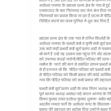
संकल्प है ,और इस तरह की घटनाओं में संलग्न ल
अयोध्या जनपद के खंडासा थाना क्षेत्र के गांव में 
एनकाउंटर के बाद गिरफ्तार कर जेल भेज दिया गय
गिरफ्तारी का प्रयास किया जा रहा है घटना में पीड
चिन्हित करने का काम पुलिस ने शुरू कर दिया है ज
खंडासा थाना क्षेत्र के एक गांव में दलित किशोरी के
अयोध्या जनपद के प्रभारी मंत्री व कृषि मंत्री सूर्य 
उक्त बातें कही प्रभारी मंत्री सूर्य प्रताप शाही ने 
भी मांगे हैं उन्हें वह शासन तक पहुंचा देंगे और स
को उपलब्ध कराई जायेंगी,पीड़ित परिवार की तरफ 
जमीन के पटटे की मांग से संबंधित ज्ञापन प्रभारी म
से ही हलचल थी कि पीड़ित परिवार को प्रभारी मंत्र
से पीड़ित परिवार को किसी प्रकार की कोई आर्थ
गया कि पीड़ित परिवार को सभी प्रकार की सहायत
प्रभारी मंत्री सूर्य प्रताप शाही के साथ जिला अध्यक्ष 
पूर्व भाजपा अध्यक्ष अवधेश पांडे बादल भाजपा के जि
विनय कुमार रावत हरकेश कुमार शुक्ला समेत बड़ी स
भारतीय जनता पार्टी के अयोध्या नगर के विधायक वेद
प्रकार की सहायता का भरोसा दिया उन्होंने मुख्