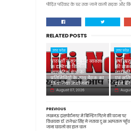
पीड़ित परिवार के घर तक जाने वाली सड़क और बि
RELATED POSTS
उत्तर प्रदेश
उत्तर प्रदेश
पारदर्शी व सुगम कर व्यवस्था
वर्षा ऋत
के दृष्टिगत विभिन्न
की रोकथ
व्यापारिक क्षेत्रों के
जारी की
प्रतिनिधियों के साथ बैठक का
एवं क्षति
किया गया आयोजन।
रहने की
August 07, 2026
Augus
PREVIOUS
लखनऊ ट्रांसपोर्टनगर में बिल्डिंग गिरने की घटना पर
विधायक डॉ. राजेश्वर सिंह ने जताया दुःख अस्पताल पहुँच
जाना घायलों का हाल चाल