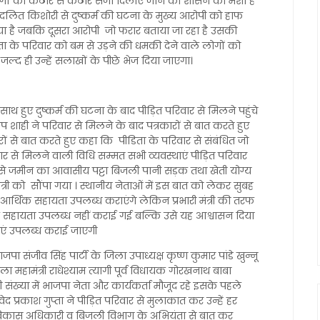
ोगों को कठोर से कठोर सजा दिलाए जाने की शासन की मंशा है
हुई दलित किशोरी से दुष्कर्म की घटना के मुख्य आरोपी को हाफ
ा है जबकि दूसरा आरोपी जो फरार बताया जा रहा है उसकी
़िता के परिवार को बम से उड़ने की धमकी देने वाले लोगों को
ल्द ही उन्हें सलाखों के पीछे भेज दिया जाएगा।
 साथ हुए दुष्कर्म की घटना के बाद पीड़ित परिवार से मिलने पहुंचे
प्रताप शाही ने परिवार से मिलने के बाद पत्रकारों से बात करते हुए
पत्रकारों से बात करते हुए कहा कि पीडिता के परिवार से संबंधित जो
रकार से मिलने वाली विधि सम्मत सभी व्यवस्थाएं पीड़ित परिवार
से जमीन का आवासीय पट्टा बिजली पानी सड़क तथा खेती योग्य
ंत्री को सौंपा गया । स्थानीय नेताओं में इस बात को लेकर सुबह
ी आर्थिक सहायता उपलब्ध कराएंगे लेकिन प्रभारी मंत्री की तरफ
िक सहायता उपलब्ध नहीं कराई गई बल्कि उसे यह आश्वासन दिया
ाएं उपलब्ध कराई जाएगी
भाजपा संजीव सिंह पार्टी के जिला उपाध्यक्ष कृष्ण कुमार पांडे खुन्नू
ला महामंत्री राधेश्याम त्यागी पूर्व विधायक गोरखनाथ बाबा
ंख्या में भाजपा नेता और कार्यकर्ता मौजूद रहे इसके पहले
 प्रकाश गुप्ता ने पीड़ित परिवार से मुलाकात कर उन्हें हर
य विकास अधिकारी व बिजली विभाग के अभियंता से बात कर