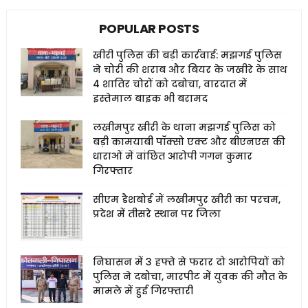
POPULAR POSTS
खीरी पुलिस की बड़ी कार्रवाई: मझगई पुलिस
ने चोरी की शराब और बियर के जखीरे के साथ
4 शातिर चोरों को दबोचा, वारदात में
इस्तेमाल बाइक भी बरामद
लखीमपुर खीरी के थाना मझगई पुलिस को
बड़ी कामयाबी पॉक्सो एक्ट और बीएनएस की
धाराओं में वांछित आरोपी गगन कुमार
गिरफ्तार
सीएम डैशबोर्ड में लखीमपुर खीरी का परचम,
प्रदेश में तीसरे स्थान पर जिला
निघासन में 3 हफ्ते से फरार दो आरोपियों को
पुलिस ने दबोचा, मारपीट में युवक की मौत के
मामले में हुई गिरफ्तारी