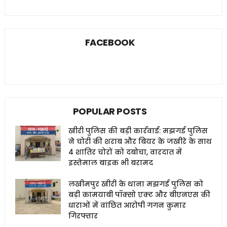
FACEBOOK
POPULAR POSTS
खीरी पुलिस की बड़ी कार्रवाई: मझगई पुलिस
ने चोरी की शराब और बियर के जखीरे के साथ
4 शातिर चोरों को दबोचा, वारदात में
इस्तेमाल बाइक भी बरामद
लखीमपुर खीरी के थाना मझगई पुलिस को
बड़ी कामयाबी पॉक्सो एक्ट और बीएनएस की
धाराओं में वांछित आरोपी गगन कुमार
गिरफ्तार