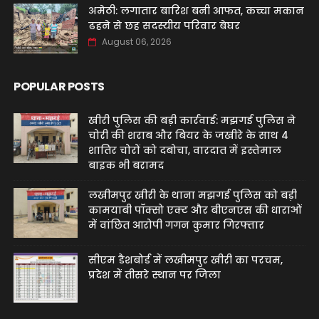
अमेठी: लगातार बारिश बनी आफत, कच्चा मकान
ढहने से छह सदस्यीय परिवार बेघर
August 06, 2026
POPULAR POSTS
खीरी पुलिस की बड़ी कार्रवाई: मझगई पुलिस ने
चोरी की शराब और बियर के जखीरे के साथ 4
शातिर चोरों को दबोचा, वारदात में इस्तेमाल
बाइक भी बरामद
लखीमपुर खीरी के थाना मझगई पुलिस को बड़ी
कामयाबी पॉक्सो एक्ट और बीएनएस की धाराओं
में वांछित आरोपी गगन कुमार गिरफ्तार
सीएम डैशबोर्ड में लखीमपुर खीरी का परचम,
प्रदेश में तीसरे स्थान पर जिला