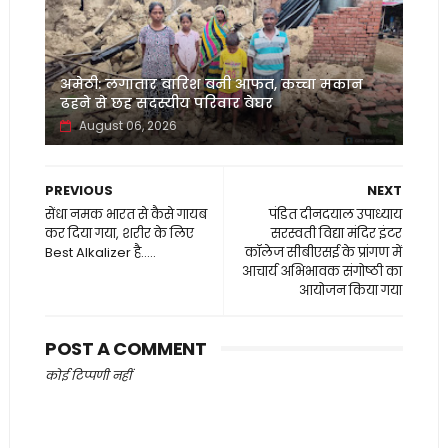
अमेठी: लगातार बारिश बनी आफत, कच्चा मकान
ढहने से छह सदस्यीय परिवार बेघर
August 06, 2026
PREVIOUS
NEXT
सेंधा नमक भारत से कैसे गायब
पंडित दीनदयाल उपाध्याय
कर दिया गया, शरीर के लिए
सरस्वती विद्या मंदिर इंटर
Best Alkalizer है.....
कॉलेज सीबीएसई के प्रांगण में
आचार्य अभिभावक संगोष्ठी का
आयोजन किया गया
POST A COMMENT
कोई टिप्पणी नहीं