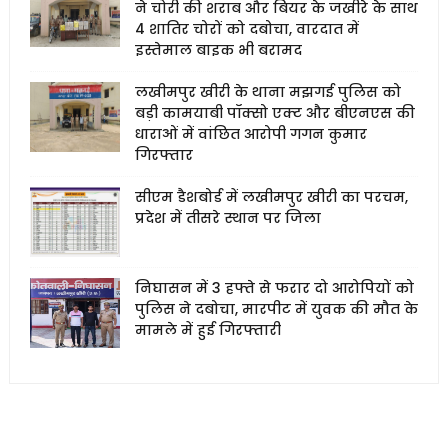
ने चोरी की शराब और बियर के जखीरे के साथ
4 शातिर चोरों को दबोचा, वारदात में
इस्तेमाल बाइक भी बरामद
लखीमपुर खीरी के थाना मझगई पुलिस को
बड़ी कामयाबी पॉक्सो एक्ट और बीएनएस की
धाराओं में वांछित आरोपी गगन कुमार
गिरफ्तार
सीएम डैशबोर्ड में लखीमपुर खीरी का परचम,
प्रदेश में तीसरे स्थान पर जिला
निघासन में 3 हफ्ते से फरार दो आरोपियों को
पुलिस ने दबोचा, मारपीट में युवक की मौत के
मामले में हुई गिरफ्तारी