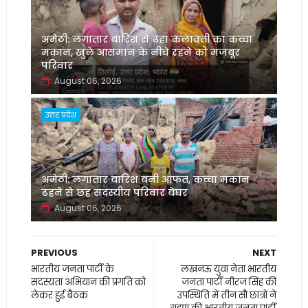
अमेठी: लगातार बारिश से ढहा कलावती का कच्चा
मकान, खुले आसमान के नीचे रहने को मजबूर
परिवार
August 06, 2026
उत्तर प्रदेश
अमेठी: लगातार बारिश बनी आफत, कच्चा मकान
ढहने से छह सदस्यीय परिवार बेघर
August 06, 2026
PREVIOUS
NEXT
भारतीय जनता पार्टी के
लखनऊ युवा नेता भारतीय
सदस्यता अभियान की प्रगति को
जनता पार्टी नीरज सिंह की
लेकर हुई बैठक
उपस्थिति में तीन सौ छात्रों ने