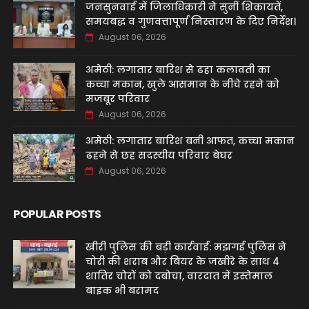
जनसुनवाई में जिलाधिकारी ने सुनीं शिकायतें,
समयबद्ध व गुणवत्तापूर्ण निस्तारण के दिए निर्देश।
August 06, 2026
अमेठी: लगातार बारिश से ढहा कलावती का
कच्चा मकान, खुले आसमान के नीचे रहने को
मजबूर परिवार
August 06, 2026
अमेठी: लगातार बारिश बनी आफत, कच्चा मकान
ढहने से छह सदस्यीय परिवार बेघर
August 06, 2026
POPULAR POSTS
खीरी पुलिस की बड़ी कार्रवाई: मझगई पुलिस ने
चोरी की शराब और बियर के जखीरे के साथ 4
शातिर चोरों को दबोचा, वारदात में इस्तेमाल
बाइक भी बरामद